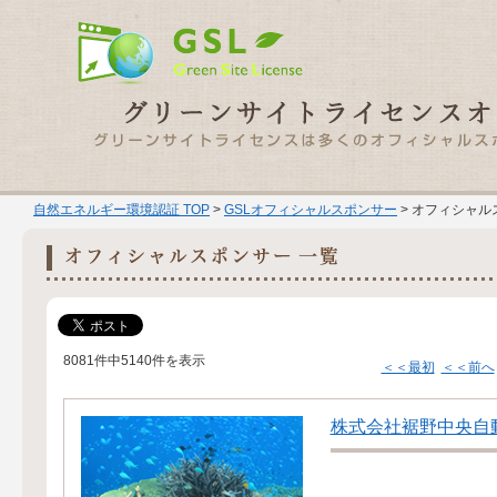
自然エネルギー環境認証 TOP
>
GSLオフィシャルスポンサー
> オフィシャル
8081件中5140件を表示
＜＜最初
＜＜前へ
株式会社裾野中央自