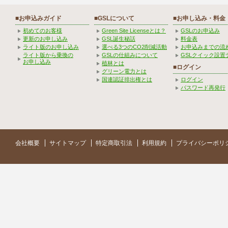
■お申込みガイド
■GSLについて
■お申し込み・料金
初めてのお客様
Green Site Licenseとは？
GSLのお申込み
更新のお申し込み
GSL誕生秘話
料金表
ライト版のお申し込み
選べる3つのCO2削減活動
お申込みまでの流
ライト版から乗換の
GSLの仕組みについて
GSLクイック設置
お申し込み
植林とは
■ログイン
グリーン電力とは
国連認証排出権とは
ログイン
パスワード再発行
会社概要
サイトマップ
特定商取引法
利用規約
プライバシーポリ