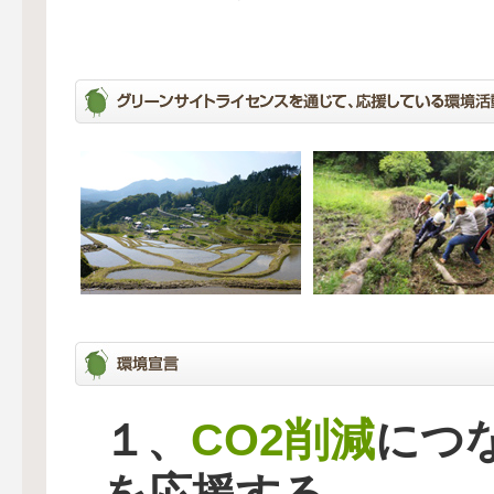
CO2削減
１、
につ