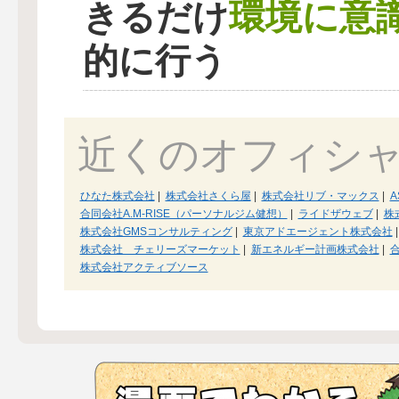
環境に意
きるだけ
的に行う
近くのオフィシ
ひなた株式会社
|
株式会社さくら屋
|
株式会社リブ・マックス
|
A
合同会社A.M-RISE（パーソナルジム健想）
|
ライドザウェブ
|
株
株式会社GMSコンサルティング
|
東京アドエージェント株式会社
|
株式会社 チェリーズマーケット
|
新エネルギー計画株式会社
|
株式会社アクティブソース