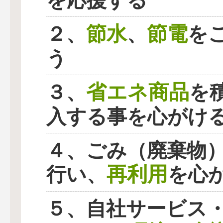
を応援する
節水
節電
２、
、
を
う
省エネ商品
３、
を
入する事を心がけ
４、ごみ（廃棄物
再利用
行い、
を心
５、自社サービス