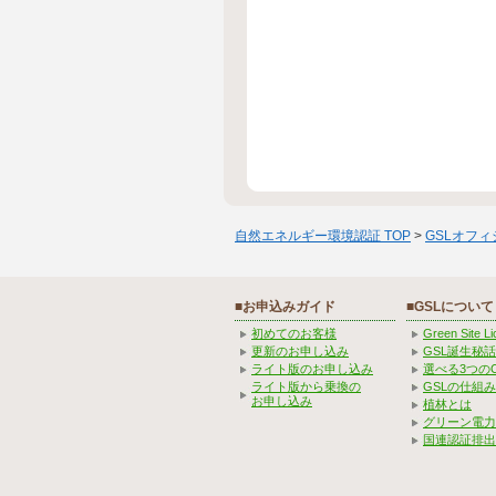
自然エネルギー環境認証 TOP
>
GSLオフ
■お申込みガイド
■GSLについて
初めてのお客様
Green Site 
更新のお申し込み
GSL誕生秘話
ライト版のお申し込み
選べる3つの
ライト版から乗換の
GSLの仕組
お申し込み
植林とは
グリーン電力
国連認証排出