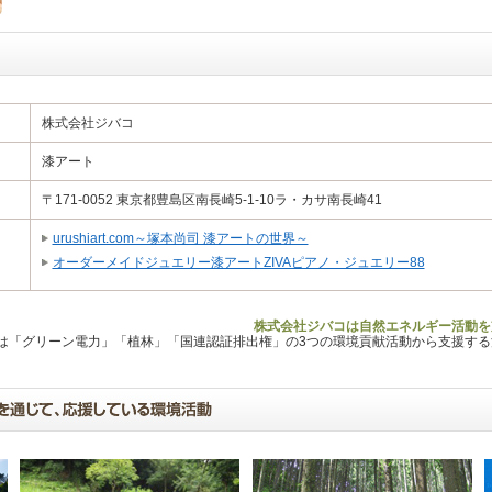
株式会社ジバコ
漆アート
〒171-0052 東京都豊島区南長崎5-1-10ラ・カサ南長崎41
urushiart.com～塚本尚司 漆アートの世界～
オーダーメイドジュエリー漆アートZIVAピアノ・ジュエリー88
株式会社ジバコは自然エネルギー活動を
Lは「グリーン電力」「植林」「国連認証排出権」の3つの環境貢献活動から支援す