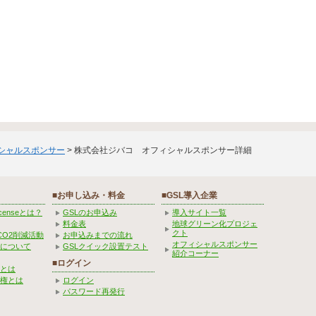
ィシャルスポンサー
> 株式会社ジバコ オフィシャルスポンサー詳細
■お申し込み・料金
■GSL導入企業
Licenseとは？
GSLのお申込み
導入サイト一覧
料金表
地球グリーン化プロジェ
クト
CO2削減活動
お申込みまでの流れ
オフィシャルスポンサー
みについて
GSLクイック設置テスト
紹介コーナー
■ログイン
とは
権とは
ログイン
パスワード再発行