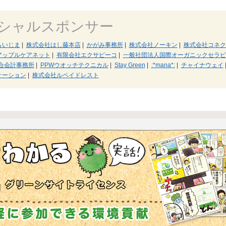
シャルスポンサー
らいじま
|
株式会社はし藤本店
|
かがみ事務所
|
株式会社ノーキン
|
株式会社コネク
アップルケアネット
|
有限会社エクサピーコ
|
一般社団法人国際オーガニックセラピ
合会計事務所
|
PPWウオッチテクニカル
|
Stay Green
|
:*mana*:
|
チャイナウェイ
ケーション
|
株式会社ルペイドレスト