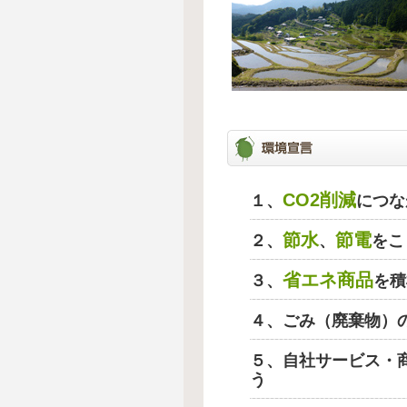
CO2削減
１、
につな
節水
節電
２、
、
をこ
省エネ商品
３、
を積
４、ごみ（廃棄物）
５、自社サービス・
う