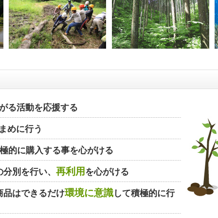
がる活動を応援する
まめに行う
極的に購入する事を心がける
再利用
の分別を行い、
を心がける
環境に意識
商品はできるだけ
して積極的に行