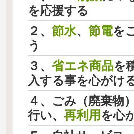
を応援する
節水
節電
２、
、
を
う
省エネ商品
３、
を
入する事を心がけ
４、ごみ（廃棄物
再利用
行い、
を心