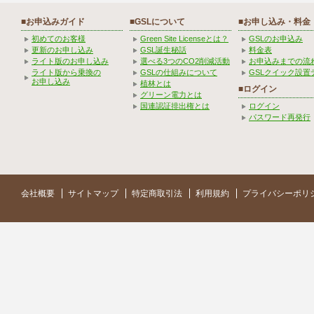
■お申込みガイド
■GSLについて
■お申し込み・料金
初めてのお客様
Green Site Licenseとは？
GSLのお申込み
更新のお申し込み
GSL誕生秘話
料金表
ライト版のお申し込み
選べる3つのCO2削減活動
お申込みまでの流
ライト版から乗換の
GSLの仕組みについて
GSLクイック設置
お申し込み
植林とは
■ログイン
グリーン電力とは
国連認証排出権とは
ログイン
パスワード再発行
会社概要
サイトマップ
特定商取引法
利用規約
プライバシーポリ