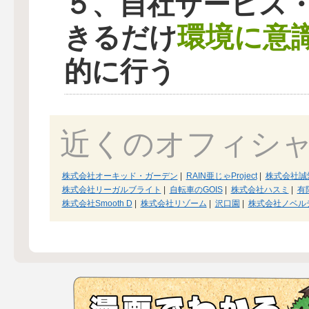
５、自社サービス
環境に意
きるだけ
的に行う
近くのオフィシ
株式会社オーキッド・ガーデン
|
RAIN亜じゃProject
|
株式会社誠
株式会社リーガルブライト
|
自転車のGOIS
|
株式会社ハスミ
|
有
株式会社Smooth D
|
株式会社リゾーム
|
沢口園
|
株式会社ノベル