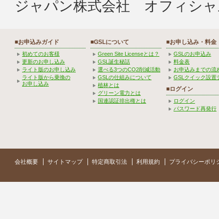
ジャパン株式会社 オフィシャ
■お申込みガイド
■GSLについて
■お申し込み・料金
初めてのお客様
Green Site Licenseとは？
GSLのお申込み
更新のお申し込み
GSL誕生秘話
料金表
ライト版のお申し込み
選べる3つのCO2削減活動
お申込みまでの流
ライト版から乗換の
GSLの仕組みについて
GSLクイック設置
お申し込み
植林とは
■ログイン
グリーン電力とは
国連認証排出権とは
ログイン
パスワード再発行
会社概要
サイトマップ
特定商取引法
利用規約
プライバシーポリ