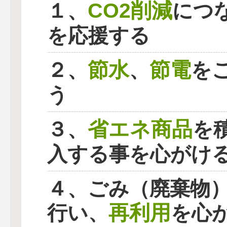
CO2削減
１、
につ
を応援する
節水
節電
２、
、
を
う
省エネ商品
３、
を
入する事を心がけ
４、ごみ（廃棄物
再利用
行い、
を心