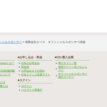
ィシャルスポンサー
> 有限会社エース オフィシャルスポンサー詳細
■お申し込み・料金
■GSL導入企業
Licenseとは？
GSLのお申込み
導入サイト一覧
料金表
地球グリーン化プロジェ
クト
CO2削減活動
お申込みまでの流れ
オフィシャルスポンサー
みについて
GSLクイック設置テスト
紹介コーナー
■ログイン
とは
権とは
ログイン
パスワード再発行