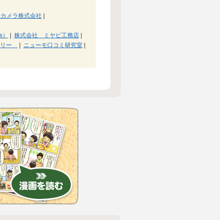
ルカメラ株式会社
|
bs）
|
株式会社 ミヤビ工務店
|
ボリー
|
ニューモ口コミ研究室
|