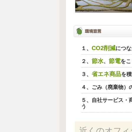
CO2削減
１、
につな
節水
節電
２、
、
をこ
省エネ商品
３、
を積
４、ごみ（廃棄物）
５、自社サービス・
う
近くのオフィ