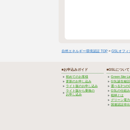
自然エネルギー環境認証 TOP
>
GSLオフ
■お申込みガイド
■GSLについて
初めてのお客様
Green Site 
更新のお申し込み
GSL誕生秘話
ライト版のお申し込み
選べる3つの
ライト版から乗換の
GSLの仕組
お申し込み
植林とは
グリーン電力
国連認証排出