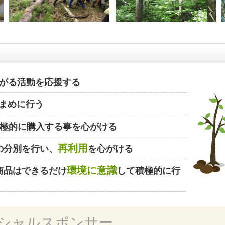
がる活動を応援する
まめに行う
極的に購入する事を心がける
再利用
の分別を行い、
を心がける
環境に意識
商品はできるだけ
して積極的に行
シャルスポンサー