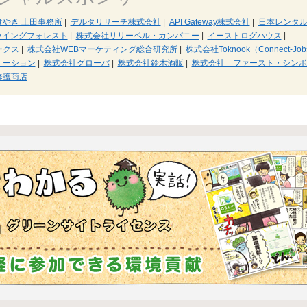
やき 土田事務所
|
デルタリサーチ株式会社
|
API Gateway株式会社
|
日本レンタ
ウイングフォレスト
|
株式会社リリーベル・カンパニー
|
イーストログハウス
|
ークス
|
株式会社WEBマーケティング総合研究所
|
株式会社Toknook（Connect-Jo
ケーション
|
株式会社グローバ
|
株式会社鈴木酒販
|
株式会社 ファースト・シン
修護商店