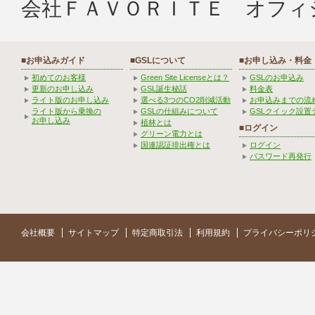
会社ＦＡＶＯＲＩＴＥ オフィ
■お申込みガイド
■GSLについて
■お申し込み・料金
初めてのお客様
Green Site Licenseとは？
GSLのお申込み
更新のお申し込み
GSL誕生秘話
料金表
ライト版のお申し込み
選べる3つのCO2削減活動
お申込みまでの流
ライト版から乗換の
GSLの仕組みについて
GSLクイック設置
お申し込み
植林とは
■ログイン
グリーン電力とは
国連認証排出権とは
ログイン
パスワード再発行
会社概要
サイトマップ
特定商取引法
利用規約
プライバシーポリ