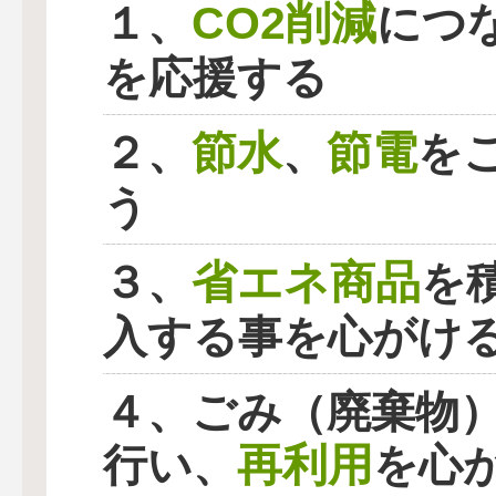
CO2削減
１、
につ
を応援する
節水
節電
２、
、
を
う
省エネ商品
３、
を
入する事を心がけ
４、ごみ（廃棄物
再利用
行い、
を心