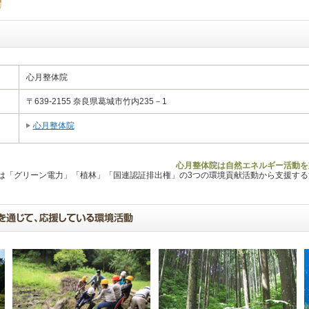
心月整体院
〒639-2155 奈良県葛城市竹内235－1
心月整体院
心月整体院は自然エネルギー活動を
Lは「グリーン電力」「植林」「国連認証排出権」の3つの環境貢献活動から支援す