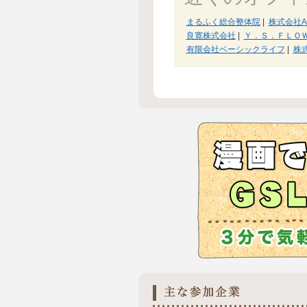
まるふく総合整体院
|
株式会社Ac
良寛株式会社
|
Ｙ．Ｓ．ＦＬＯ
有限会社ベーシックライフ
|
株