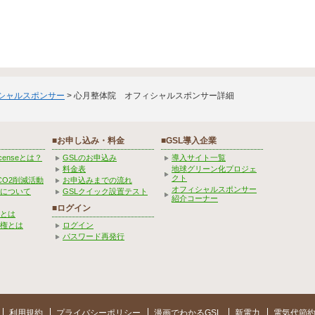
ィシャルスポンサー
> 心月整体院 オフィシャルスポンサー詳細
■お申し込み・料金
■GSL導入企業
Licenseとは？
GSLのお申込み
導入サイト一覧
料金表
地球グリーン化プロジェ
クト
CO2削減活動
お申込みまでの流れ
オフィシャルスポンサー
みについて
GSLクイック設置テスト
紹介コーナー
■ログイン
とは
権とは
ログイン
パスワード再発行
利用規約
プライバシーポリシー
漫画でわかるGSL
新電力
電気代節