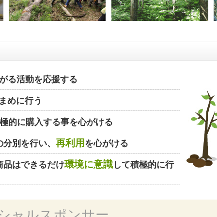
がる活動を応援する
まめに行う
極的に購入する事を心がける
再利用
の分別を行い、
を心がける
環境に意識
商品はできるだけ
して積極的に行
シャルスポンサー