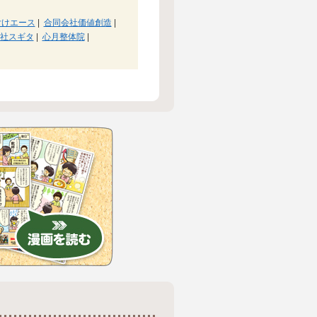
付けエース
|
合同会社価値創造
|
社スギタ
|
心月整体院
|