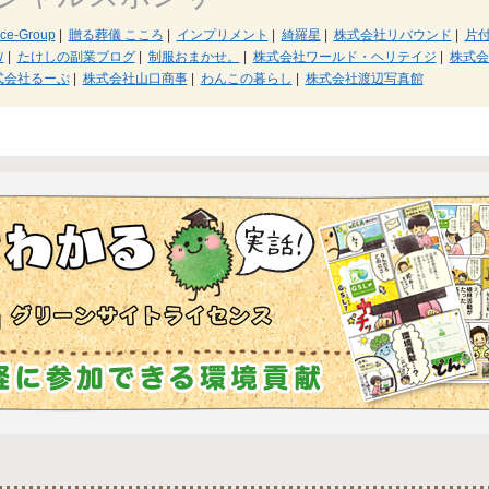
e-Group
|
贈る葬儀 こころ
|
インプリメント
|
綺羅星
|
株式会社リバウンド
|
片
Ｗ
|
たけしの副業ブログ
|
制服おまかせ。
|
株式会社ワールド・ヘリテイジ
|
株式会
式会社るーぷ
|
株式会社山口商事
|
わんこの暮らし
|
株式会社渡辺写真館