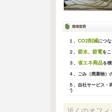
CO2削減
１、
につな
節水
節電
２、
、
をこ
省エネ商品
３、
を積
４、ごみ（廃棄物）
５、自社サービス・
う
近くのオフィ