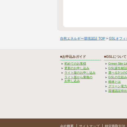
自然エネルギー環境認証 TOP
>
GSLオフ
■お申込みガイド
■GSLについて
初めてのお客様
Green Site 
更新のお申し込み
GSL誕生秘話
ライト版のお申し込み
選べる3つの
ライト版から乗換の
GSLの仕組
お申し込み
植林とは
グリーン電力
国連認証排出
会社概要
サイトマップ
特定商取引法