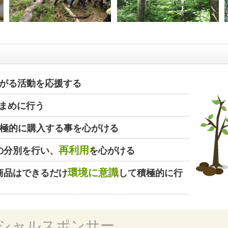
がる活動を応援する
まめに行う
極的に購入する事を心がける
再利用
の分別を行い、
を心がける
環境に意識
商品はできるだけ
して積極的に行
シャルスポンサー