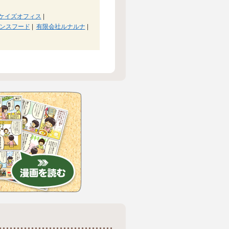
ケイズオフィス
|
ンスフード
|
有限会社ルナルナ
|