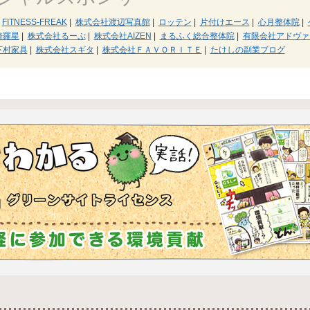
FITNESS-FREAK
|
株式会社渡辺写真館
|
ロッテン
|
片付けエース
|
心月整体院
|
綺羅星
|
株式会社るーぷ
|
株式会社AIZEN
|
まるふく総合整体院
|
有限会社アドヴァ
下村家具
|
株式会社スギタ
|
株式会社ＦＡＶＯＲＩＴＥ
|
たけしの副業ブログ