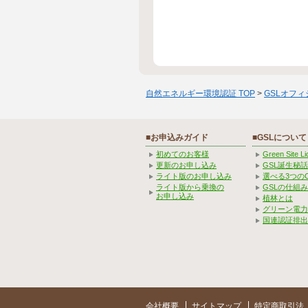
自然エネルギー環境認証 TOP
>
GSLオフ
■お申込みガイド
■GSLについて
初めてのお客様
Green Site 
更新のお申し込み
GSL誕生秘話
ライト版のお申し込み
選べる3つの
ライト版から乗換の
GSLの仕組
お申し込み
植林とは
グリーン電力
国連認証排出
会社概要
サイトマップ
特定商取引法