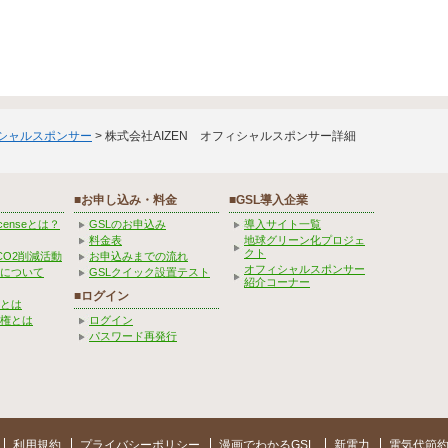
ィシャルスポンサー
> 株式会社AIZEN オフィシャルスポンサー詳細
■お申し込み・料金
■GSL導入企業
Licenseとは？
GSLのお申込み
導入サイト一覧
料金表
地球グリーン化プロジェ
クト
CO2削減活動
お申込みまでの流れ
オフィシャルスポンサー
みについて
GSLクイック設置テスト
紹介コーナー
■ログイン
とは
権とは
ログイン
パスワード再発行
利用規約
プライバシーポリシー
漫画でわかるGSL
新電力
電気代節