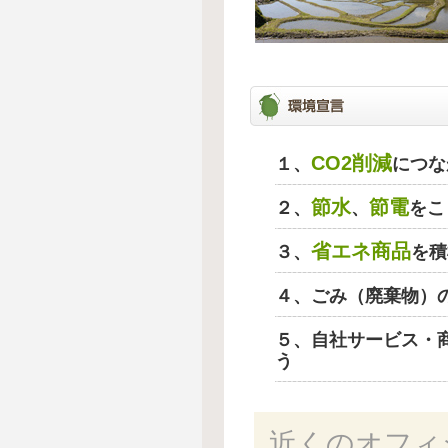
CO2削減
１、
につな
節水
節電
２、
、
をこ
省エネ商品
３、
を積
４、ごみ（廃棄物）
５、自社サービス・
う
近くのオフィ