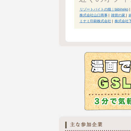
リゾートバイトの猫｜tabineko
|
株式会社山口商事
|
雑貨の家
|
ミナミ印刷株式会社
|
株式会社