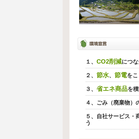
CO2削減
１、
につな
節水
節電
２、
、
をこ
省エネ商品
３、
を積
４、ごみ（廃棄物）
５、自社サービス・
う