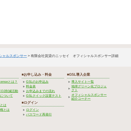
ィシャルスポンサー
> 有限会社賃貸のニッセイ オフィシャルスポンサー詳細
■お申し込み・料金
■GSL導入企業
Licenseとは？
GSLのお申込み
導入サイト一覧
料金表
地球グリーン化プロジェ
クト
CO2削減活動
お申込みまでの流れ
オフィシャルスポンサー
みについて
GSLクイック設置テスト
紹介コーナー
■ログイン
とは
権とは
ログイン
パスワード再発行