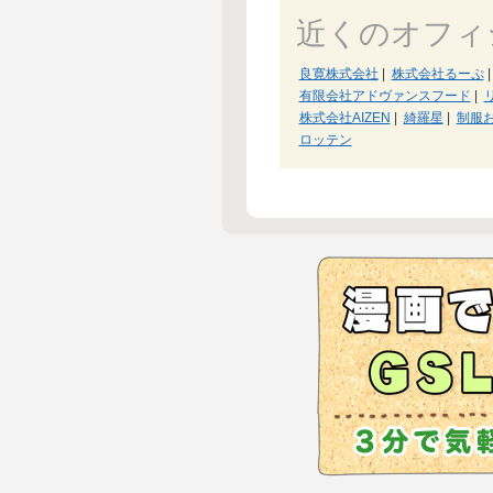
近くのオフィ
良寛株式会社
|
株式会社るーぷ
|
有限会社アドヴァンスフード
|
株式会社AIZEN
|
綺羅星
|
制服
ロッテン