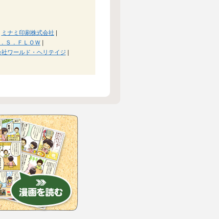
ミナミ印刷株式会社
|
．Ｓ．ＦＬＯＷ
|
会社ワールド・ヘリテイジ
|