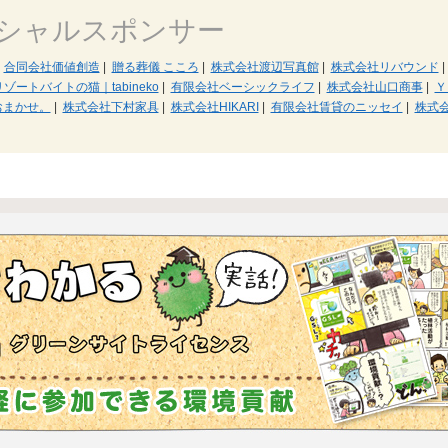
シャルスポンサー
合同会社価値創造
|
贈る葬儀 こころ
|
株式会社渡辺写真館
|
株式会社リバウンド
|
リゾートバイトの猫｜tabineko
|
有限会社ベーシックライフ
|
株式会社山口商事
|
Ｙ
おまかせ。
|
株式会社下村家具
|
株式会社HIKARI
|
有限会社賃貸のニッセイ
|
株式