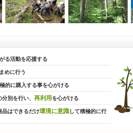
がる活動を応援する
まめに行う
極的に購入する事を心がける
再利用
の分別を行い、
を心がける
環境に意識
商品はできるだけ
して積極的に行