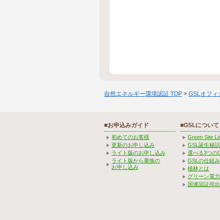
自然エネルギー環境認証 TOP
>
GSLオフ
■お申込みガイド
■GSLについて
初めてのお客様
Green Site 
更新のお申し込み
GSL誕生秘話
ライト版のお申し込み
選べる3つの
ライト版から乗換の
GSLの仕組
お申し込み
植林とは
グリーン電力
国連認証排出