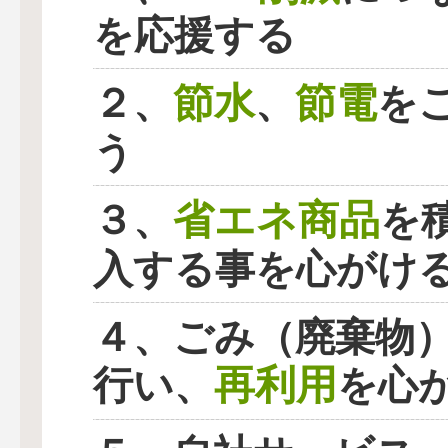
を応援する
節水
節電
２、
、
を
う
省エネ商品
３、
を
入する事を心がけ
４、ごみ（廃棄物
再利用
行い、
を心