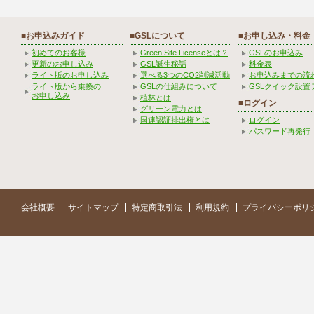
■お申込みガイド
■GSLについて
■お申し込み・料金
初めてのお客様
Green Site Licenseとは？
GSLのお申込み
更新のお申し込み
GSL誕生秘話
料金表
ライト版のお申し込み
選べる3つのCO2削減活動
お申込みまでの流
ライト版から乗換の
GSLの仕組みについて
GSLクイック設置
お申し込み
植林とは
■ログイン
グリーン電力とは
国連認証排出権とは
ログイン
パスワード再発行
会社概要
サイトマップ
特定商取引法
利用規約
プライバシーポリ