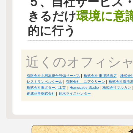
５、自社サービス
環境に意
きるだけ
的に行う
近くのオフィシ
有限会社北日本総合設備サービス
|
株式会社 田澤洋紙店
|
株式会
レストランベルクール
|
有限会社 ユアクリーン
|
株式会社御所
株式会社東北ターボ工業
|
Homepage Studio
|
株式会社マルカン
|
創成商事株式会社
|
鈴木ライスセンター