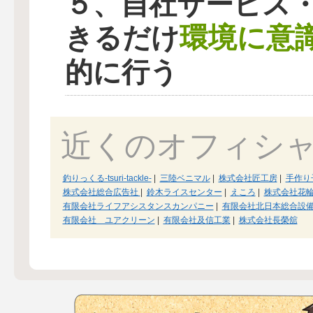
５、自社サービス
環境に意
きるだけ
的に行う
近くのオフィシ
釣りっくる-tsuri-tackle-
|
三陸ベニマル
|
株式会社匠工房
|
手作り子
株式会社総合広告社
|
鈴木ライスセンター
|
えころ
|
株式会社花
有限会社ライフアシスタンスカンパニー
|
有限会社北日本総合設
有限会社 ユアクリーン
|
有限会社及信工業
|
株式会社長榮舘