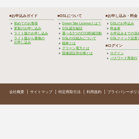
■お申込みガイド
■GSLについて
■お申し込み・料金
初めてのお客様
Green Site Licenseとは？
GSLのお申込み
更新のお申し込み
GSL誕生秘話
料金表
ライト版のお申し込み
選べる3つのCO2削減活動
お申込みまでの流
ライト版から乗換の
GSLの仕組みについて
GSLクイック設置
お申し込み
植林とは
■ログイン
グリーン電力とは
国連認証排出権とは
ログイン
パスワード再発行
会社概要
サイトマップ
特定商取引法
利用規約
プライバシーポリ