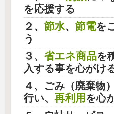
を応援する
節水
節電
２、
、
を
う
省エネ商品
３、
を
入する事を心がけ
４、ごみ（廃棄物
再利用
行い、
を心