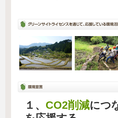
CO2削減
１、
につ