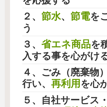
を応援する
節水
節電
２、
、
を
う
省エネ商品
３、
を
入する事を心がけ
４、ごみ（廃棄物
再利用
行い、
を心
５、自社サービス