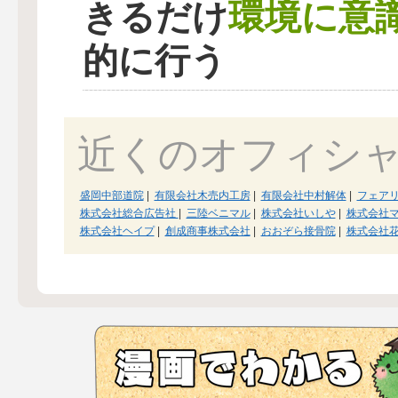
環境に意
きるだけ
的に行う
近くのオフィシ
盛岡中部道院
|
有限会社木売内工房
|
有限会社中村解体
|
フェア
株式会社総合広告社
|
三陸ベニマル
|
株式会社いしや
|
株式会社
株式会社ヘイプ
|
創成商事株式会社
|
おおぞら接骨院
|
株式会社