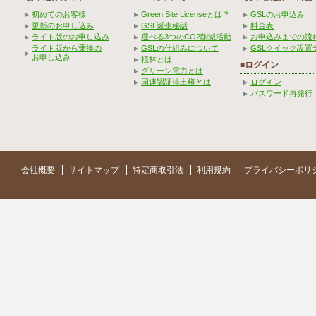
初めてのお客様
Green Site Licenseとは？
GSLのお申込み
更新のお申し込み
GSL誕生秘話
料金表
ライト版のお申し込み
選べる3つのCO2削減活動
お申込みまでの流
ライト版から乗換の
GSLの仕組みについて
GSLクイック設置
お申し込み
植林とは
■ログイン
グリーン電力とは
国連認証排出権とは
ログイン
パスワード再発行
会社概要
サイトマップ
特定商取引法
利用規約
プライバシーポリ