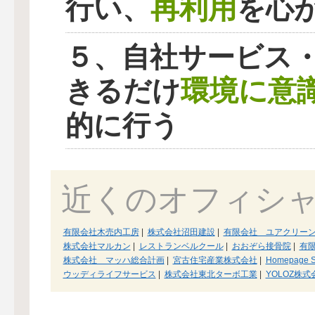
再利用
行い、
を心
５、自社サービス
環境に意
きるだけ
的に行う
近くのオフィシ
有限会社木売内工房
|
株式会社沼田建設
|
有限会社 ユアクリー
株式会社マルカン
|
レストランベルクール
|
おおぞら接骨院
|
有
株式会社 マッハ総合計画
|
宮古住宅産業株式会社
|
Homepage S
ウッディライフサービス
|
株式会社東北ターボ工業
|
YOLOZ株式