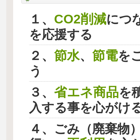
CO2削減
１、
につ
を応援する
節水
節電
２、
、
を
う
省エネ商品
３、
を
入する事を心がけ
４、ごみ（廃棄物