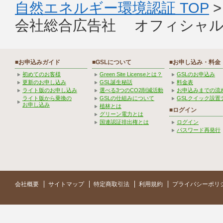
自然エネルギー環境認証 TOP
会社総合広告社 オフィシャル
■お申込みガイド
■GSLについて
■お申し込み・料金
初めてのお客様
Green Site Licenseとは？
GSLのお申込み
更新のお申し込み
GSL誕生秘話
料金表
ライト版のお申し込み
選べる3つのCO2削減活動
お申込みまでの流
ライト版から乗換の
GSLの仕組みについて
GSLクイック設置
お申し込み
植林とは
■ログイン
グリーン電力とは
国連認証排出権とは
ログイン
パスワード再発行
会社概要
サイトマップ
特定商取引法
利用規約
プライバシーポリ