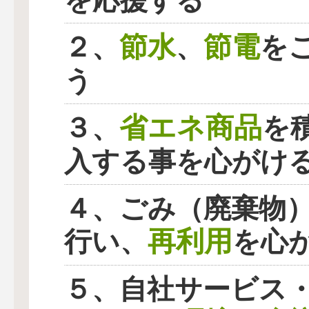
を応援する
節水
節電
２、
、
を
う
省エネ商品
３、
を
入する事を心がけ
４、ごみ（廃棄物
再利用
行い、
を心
５、自社サービス