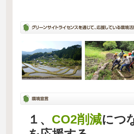
CO2削減
１、
につ