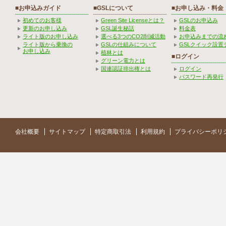
■お申込みガイド
■GSLについて
■お申し込み・料金
初めてのお客様
Green Site Licenseとは？
GSLのお申込み
更新のお申し込み
GSL誕生秘話
料金表
ライト版のお申し込み
選べる3つのCO2削減活動
お申込みまでの流
ライト版から乗換の
GSLの仕組みについて
GSLクイック設置
お申し込み
植林とは
■ログイン
グリーン電力とは
国連認証排出権とは
ログイン
パスワード再発行
会社概要
サイトマップ
特定商取引法
利用規約
プライバシーポリ