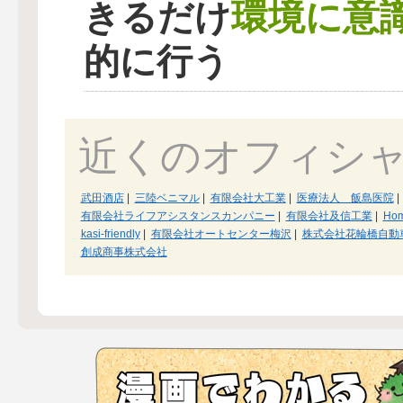
環境に意
きるだけ
的に行う
近くのオフィシ
武田酒店
|
三陸ベニマル
|
有限会社大工業
|
医療法人 飯島医院
|
有限会社ライフアシスタンスカンパニー
|
有限会社及信工業
|
Hom
kasi-friendly
|
有限会社オートセンター梅沢
|
株式会社花輪橋自動
創成商事株式会社