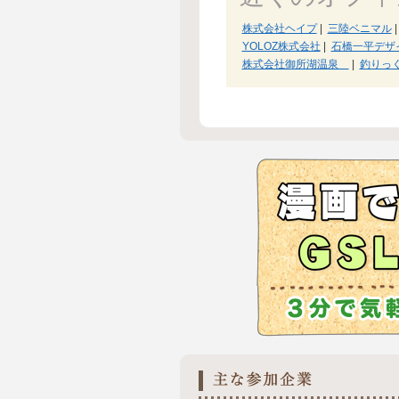
株式会社ヘイプ
|
三陸ベニマル
|
YOLOZ株式会社
|
石橋一平デザ
株式会社御所湖温泉
|
釣りっくる-