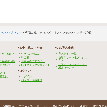
ィシャルスポンサー
> 有限会社エムコンズ オフィシャルスポンサー詳細
■お申し込み・料金
■GSL導入企業
Licenseとは？
GSLのお申込み
導入サイト一覧
料金表
地球グリーン化プロジェ
クト
CO2削減活動
お申込みまでの流れ
オフィシャルスポンサー
みについて
GSLクイック設置テスト
紹介コーナー
■ログイン
とは
権とは
ログイン
パスワード再発行
利用規約
プライバシーポリシー
漫画でわかるGSL
新電力
電気代節