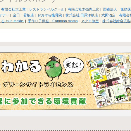
有限会社大工業
|
レストランベルクール
|
有限会社木売内工房
|
医療法人 飯島医
イナー
|
金田一看板店
|
おおぞら接骨院
|
株式会社 田澤洋紙店
|
武田酒店
|
有限会
tsuri-tackle-
|
手作り子供服 Common mama
|
ネグロ教室
|
株式会社総合広