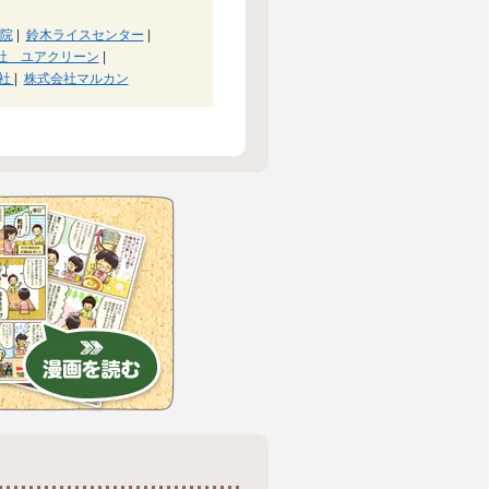
院
|
鈴木ライスセンター
|
社 ユアクリーン
|
告社
|
株式会社マルカン