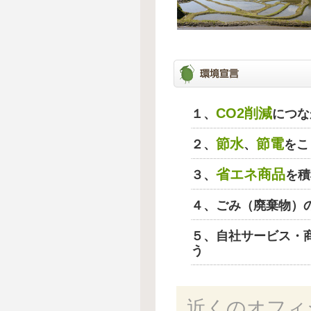
CO2削減
１、
につな
節水
節電
２、
、
をこ
省エネ商品
３、
を積
４、ごみ（廃棄物）
５、自社サービス・
う
近くのオフィ