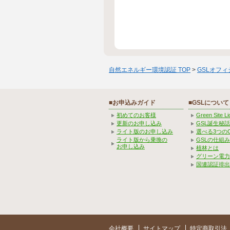
自然エネルギー環境認証 TOP
>
GSLオフ
■お申込みガイド
■GSLについて
初めてのお客様
Green Site 
更新のお申し込み
GSL誕生秘話
ライト版のお申し込み
選べる3つの
ライト版から乗換の
GSLの仕組
お申し込み
植林とは
グリーン電力
国連認証排出
会社概要
サイトマップ
特定商取引法