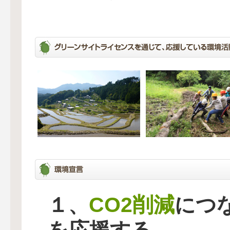
CO2削減
１、
につ