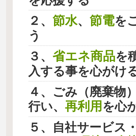
を応援する
節水
節電
２、
、
を
う
省エネ商品
３、
を
入する事を心がけ
４、ごみ（廃棄物
再利用
行い、
を心
５、自社サービス