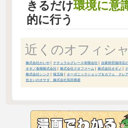
環境に意
きるだけ
的に行う
近くのオフィシ
株式会社かいや
|
ナチュラルグレース有限会社
|
自家焙煎珈琲豆
オギノ食糧株式会社
|
株式会社クオファーム
|
株式会社オギノ
|
ナ
株式会社シンク
|
味五味
|
オーガニックショップ＆カフェ クレ
住まいのオサダ 株式会社長田興産