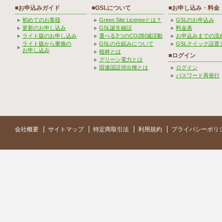
■お申込みガイド
■GSLについて
■お申し込み・料金
初めてのお客様
Green Site Licenseとは？
GSLのお申込み
更新のお申し込み
GSL誕生秘話
料金表
ライト版のお申し込み
選べる3つのCO2削減活動
お申込みまでの流
ライト版から乗換の
GSLの仕組みについて
GSLクイック設置
お申し込み
植林とは
■ログイン
グリーン電力とは
国連認証排出権とは
ログイン
パスワード再発行
会社概要
サイトマップ
特定商取引法
利用規約
プライバシーポリ