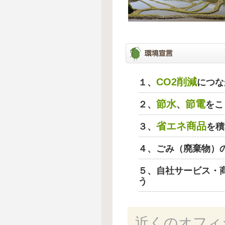
CO2削減
１、
につな
節水
節電
２、
、
をこ
省エネ商品
３、
を積
４、ごみ（廃棄物）
５、自社サービス・
う
近くのオフィ