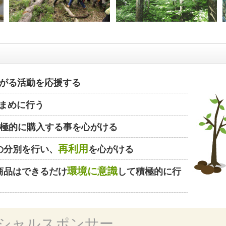
がる活動を応援する
まめに行う
極的に購入する事を心がける
再利用
の分別を行い、
を心がける
環境に意識
商品はできるだけ
して積極的に行
シャルスポンサー