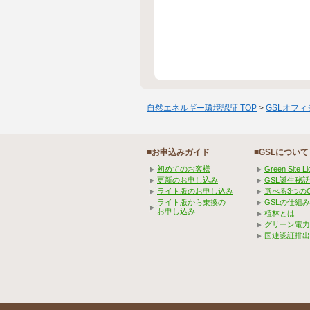
自然エネルギー環境認証 TOP
>
GSLオフ
■お申込みガイド
■GSLについて
初めてのお客様
Green Site 
更新のお申し込み
GSL誕生秘話
ライト版のお申し込み
選べる3つの
ライト版から乗換の
GSLの仕組
お申し込み
植林とは
グリーン電力
国連認証排出