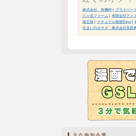
株式会社 有機村
|
プライベー
八ヶ岳ファーム
|
有限会社アメ
味五味
|
ナチュラル雑貨Days
|
住まいのオサダ 株式会社長田