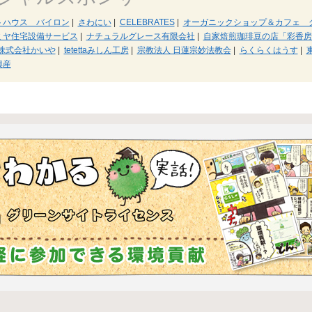
トハウス バイロン
|
さわにい
|
CELEBRATES
|
オーガニックショップ＆カフェ 
ミヤ住宅設備サービス
|
ナチュラルグレース有限会社
|
自家焙煎珈琲豆の店「彩香房
株式会社かいや
|
tetettaみしん工房
|
宗教法人 日蓮宗妙法教会
|
らくらくはうす
|
興産