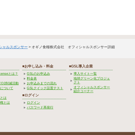
ィシャルスポンサー
> オギノ食糧株式会社 オフィシャルスポンサー詳細
■お申し込み・料金
■GSL導入企業
Licenseとは？
GSLのお申込み
導入サイト一覧
料金表
地球グリーン化プロジェ
クト
CO2削減活動
お申込みまでの流れ
オフィシャルスポンサー
みについて
GSLクイック設置テスト
紹介コーナー
■ログイン
とは
権とは
ログイン
パスワード再発行