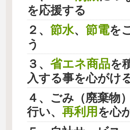
を応援する
節水
節電
２、
、
を
う
省エネ商品
３、
を
入する事を心がけ
４、ごみ（廃棄物
再利用
行い、
を心