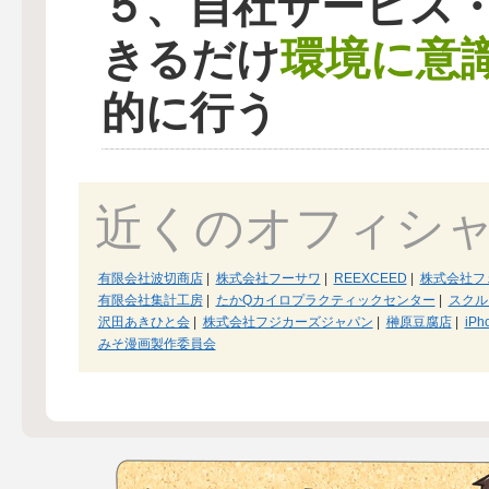
５、自社サービス
環境に意
きるだけ
的に行う
近くのオフィシ
有限会社波切商店
|
株式会社フーサワ
|
REEXCEED
|
株式会社フ
有限会社集計工房
|
たかQカイロプラクティックセンター
|
スクル
沢田あきひと会
|
株式会社フジカーズジャパン
|
榊原豆腐店
|
iPh
みそ漫画製作委員会