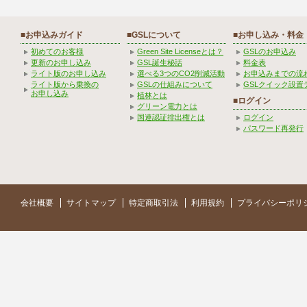
■お申込みガイド
■GSLについて
■お申し込み・料金
初めてのお客様
Green Site Licenseとは？
GSLのお申込み
更新のお申し込み
GSL誕生秘話
料金表
ライト版のお申し込み
選べる3つのCO2削減活動
お申込みまでの流
ライト版から乗換の
GSLの仕組みについて
GSLクイック設置
お申し込み
植林とは
■ログイン
グリーン電力とは
国連認証排出権とは
ログイン
パスワード再発行
会社概要
サイトマップ
特定商取引法
利用規約
プライバシーポリ