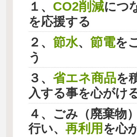
CO2削減
１、
につ
を応援する
節水
節電
２、
、
を
う
省エネ商品
３、
を
入する事を心がけ
４、ごみ（廃棄物
再利用
行い、
を心