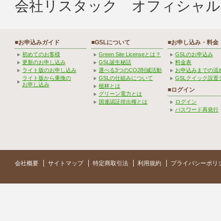
会社リスタック オフィシャル
■お申込みガイド
■GSLについて
■お申し込み・料金
初めてのお客様
Green Site Licenseとは？
GSLのお申込み
更新のお申し込み
GSL誕生秘話
料金表
ライト版のお申し込み
選べる3つのCO2削減活動
お申込みまでの流
ライト版から乗換の
GSLの仕組みについて
GSLクイック設置
お申し込み
植林とは
■ログイン
グリーン電力とは
国連認証排出権とは
ログイン
パスワード再発行
会社概要
サイトマップ
特定商取引法
利用規約
プライバシーポリ