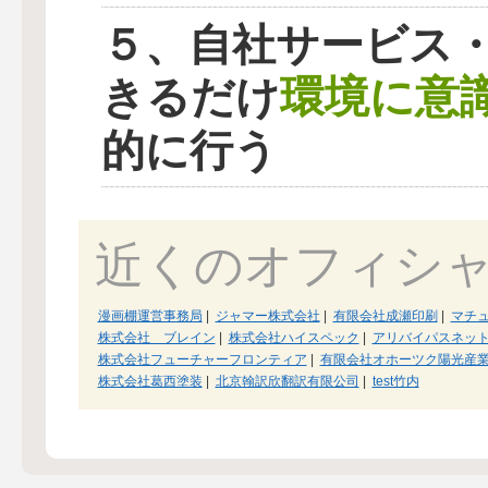
５、自社サービス
環境に意
きるだけ
的に行う
近くのオフィシ
漫画棚運営事務局
|
ジャマー株式会社
|
有限会社成瀬印刷
|
マチ
株式会社 ブレイン
|
株式会社ハイスペック
|
アリバイパスネッ
株式会社フューチャーフロンティア
|
有限会社オホーツク陽光産
株式会社葛西塗装
|
北京翰訳欣翻訳有限公司
|
test竹内