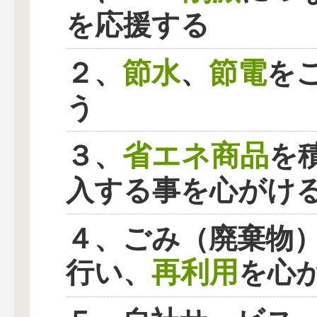
を応援する
節水
節電
２、
、
を
う
省エネ商品
３、
を
入する事を心がけ
４、ごみ（廃棄物
再利用
行い、
を心