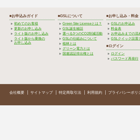
■お申込みガイド
■GSLについて
■お申し込み・料金
初めてのお客様
Green Site Licenseとは？
GSLのお申込み
更新のお申し込み
GSL誕生秘話
料金表
ライト版のお申し込み
選べる3つのCO2削減活動
お申込みまでの流
ライト版から乗換の
GSLの仕組みについて
GSLクイック設置
お申し込み
植林とは
■ログイン
グリーン電力とは
国連認証排出権とは
ログイン
パスワード再発行
会社概要
サイトマップ
特定商取引法
利用規約
プライバシーポリ