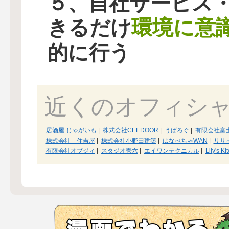
５、自社サービス
環境に意
きるだけ
的に行う
近くのオフィシ
居酒屋 じゃがいも
|
株式会社CEEDOOR
|
うばろぐ
|
有限会社富
株式会社 住吉屋
|
株式会社小野田建築
|
はなぺちゃWAN
|
リサ
有限会社オブジィ
|
スタジオ壱六
|
エイワンテクニカル
|
Lily's Ki