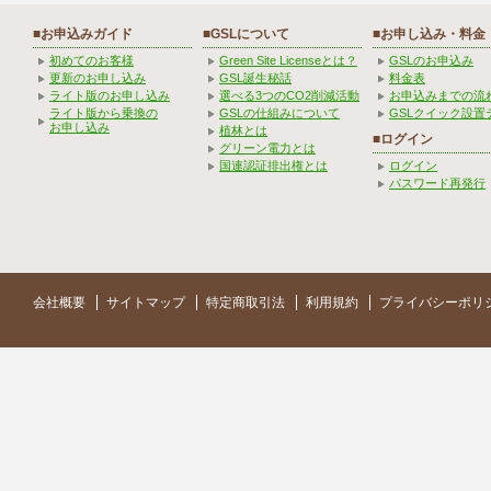
■お申込みガイド
■GSLについて
■お申し込み・料金
初めてのお客様
Green Site Licenseとは？
GSLのお申込み
更新のお申し込み
GSL誕生秘話
料金表
ライト版のお申し込み
選べる3つのCO2削減活動
お申込みまでの流
ライト版から乗換の
GSLの仕組みについて
GSLクイック設置
お申し込み
植林とは
■ログイン
グリーン電力とは
国連認証排出権とは
ログイン
パスワード再発行
会社概要
サイトマップ
特定商取引法
利用規約
プライバシーポリ