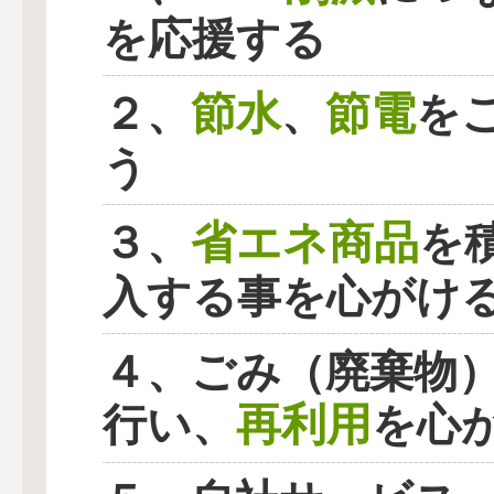
を応援する
節水
節電
２、
、
を
う
省エネ商品
３、
を
入する事を心がけ
４、ごみ（廃棄物
再利用
行い、
を心