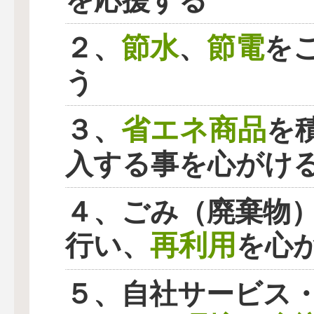
を応援する
節水
節電
２、
、
を
う
省エネ商品
３、
を
入する事を心がけ
４、ごみ（廃棄物
再利用
行い、
を心
５、自社サービス