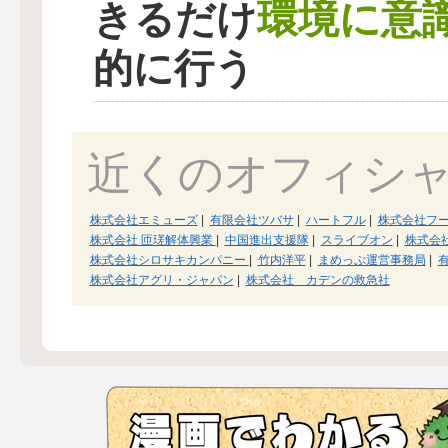
環境に意
きるだけ
的に行う
近くのオフィシ
株式会社エミューズ
|
有限会社ツバサ
|
ハートフル
|
株式会社フ
株式会社 匝瑳解体興業
|
中国進出支援隊
|
スライブオン
|
株式会
株式会社シロサキカンパニー
|
竹内洋平
|
まめっぷ運営事務局
|
株式会社アグリ・ジャパン
|
株式会社 カデンの救急社