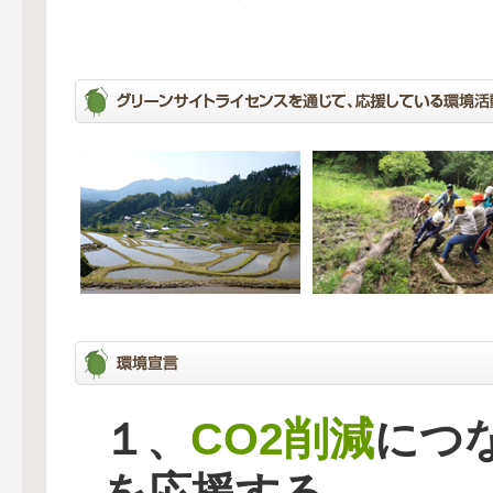
CO2削減
１、
につ