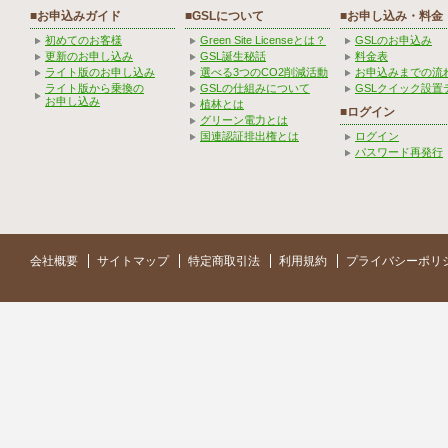
■お申込みガイド
■GSLについて
■お申し込み・料金
初めてのお客様
Green Site Licenseとは？
GSLのお申込み
更新のお申し込み
GSL誕生秘話
料金表
ライト版のお申し込み
選べる3つのCO2削減活動
お申込みまでの流
ライト版から乗換の
GSLの仕組みについて
GSLクイック設置
お申し込み
植林とは
■ログイン
グリーン電力とは
国連認証排出権とは
ログイン
パスワード再発行
会社概要
サイトマップ
特定商取引法
利用規約
プライバシーポリ