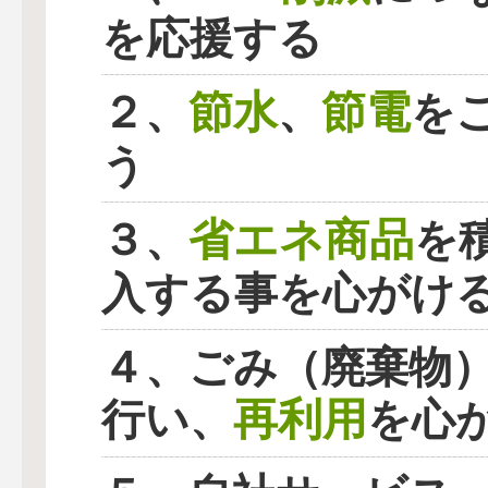
を応援する
節水
節電
２、
、
を
う
省エネ商品
３、
を
入する事を心がけ
４、ごみ（廃棄物
再利用
行い、
を心