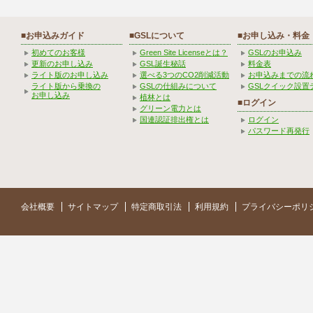
■お申込みガイド
■GSLについて
■お申し込み・料金
初めてのお客様
Green Site Licenseとは？
GSLのお申込み
更新のお申し込み
GSL誕生秘話
料金表
ライト版のお申し込み
選べる3つのCO2削減活動
お申込みまでの流
ライト版から乗換の
GSLの仕組みについて
GSLクイック設置
お申し込み
植林とは
■ログイン
グリーン電力とは
国連認証排出権とは
ログイン
パスワード再発行
会社概要
サイトマップ
特定商取引法
利用規約
プライバシーポリ