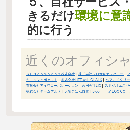
５、自社サービス
環境に意
きるだけ
的に行う
近くのオフィシ
ＧＥＮｃｏｍｐａｎｙ株式会社
|
株式会社シロサキカンパニー
|
キャッシュポケット
|
株式会社LIFE with CHALK
|
ヘアメイクリー
有限会社アイワコーポレーション
|
合同会社LIC
|
スタジオエスパ
株式会社チームデルタ
|
大釜ごはん自然
|
Bloom
|
T.Y EGG.CO
|