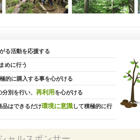
がる活動を応援する
まめに行う
極的に購入する事を心がける
再利用
の分別を行い、
を心がける
環境に意識
商品はできるだけ
して積極的に行
シャルスポンサー