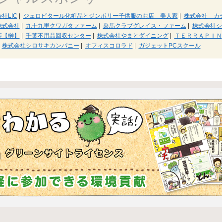
社LIC
|
ジェロビタール化粧品とジンボリー子供服のお店 美人家
|
株式会社 カ
株式会社
|
九十九里クワガタファーム
|
乗馬クラブグレイス・ファーム
|
株式会社シ
等【榊】
|
千葉不用品回収センター
|
株式会社やまとダイニング
|
ＴＥＲＲＡＰＩＮ
株式会社シロサキカンパニー
|
オフィスコロラド
|
ガジェットPCスクール