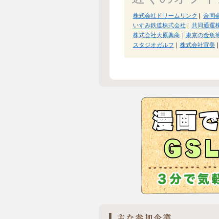
株式会社ドリームリンク
|
合同会
いすみ鉄道株式会社
|
共同通運
株式会社大原興商
|
東京の金魚
スタジオガルフ
|
株式会社宣美
|