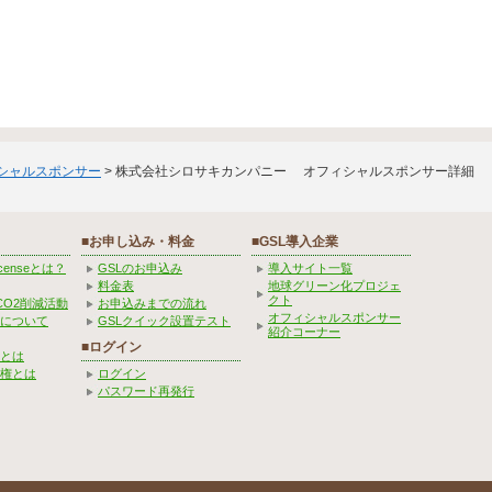
ィシャルスポンサー
> 株式会社シロサキカンパニー オフィシャルスポンサー詳細
■お申し込み・料金
■GSL導入企業
Licenseとは？
GSLのお申込み
導入サイト一覧
料金表
地球グリーン化プロジェ
クト
CO2削減活動
お申込みまでの流れ
オフィシャルスポンサー
みについて
GSLクイック設置テスト
紹介コーナー
■ログイン
とは
権とは
ログイン
パスワード再発行