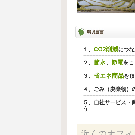
CO2削減
１、
につな
節水
節電
２、
、
をこ
省エネ商品
３、
を積
４、ごみ（廃棄物）
５、自社サービス・
う
近くのオフィ