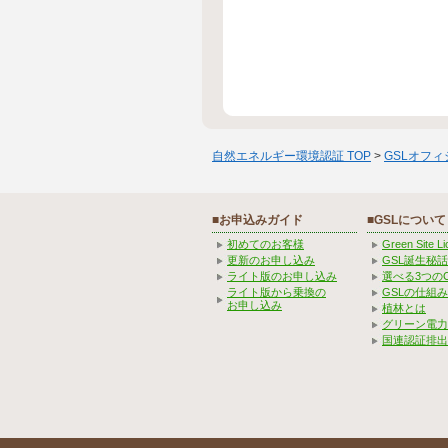
自然エネルギー環境認証 TOP
>
GSLオフ
■お申込みガイド
■GSLについて
初めてのお客様
Green Site 
更新のお申し込み
GSL誕生秘話
ライト版のお申し込み
選べる3つの
ライト版から乗換の
GSLの仕組
お申し込み
植林とは
グリーン電力
国連認証排出