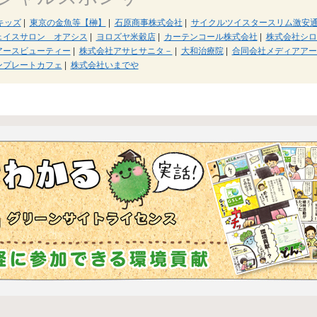
キッズ
|
東京の金魚等【榊】
|
石原商事株式会社
|
サイクルツイスタースリム激安
ェイスサロン オアシス
|
ヨロズヤ米穀店
|
カーテンコール株式会社
|
株式会社シ
アースビューティー
|
株式会社アサヒサニタ－
|
大和治療院
|
合同会社メディアアー
ンプレートカフェ
|
株式会社いまでや