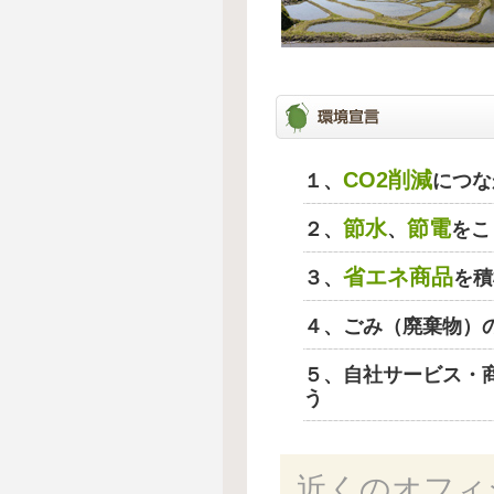
CO2削減
１、
につな
節水
節電
２、
、
をこ
省エネ商品
３、
を積
４、ごみ（廃棄物）
５、自社サービス・
う
近くのオフィ