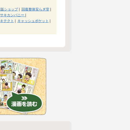
通販ショップ
|
回復整体安らぎ堂
|
ロサキカンパニー
|
キテクト
|
キャッシュポケット
|