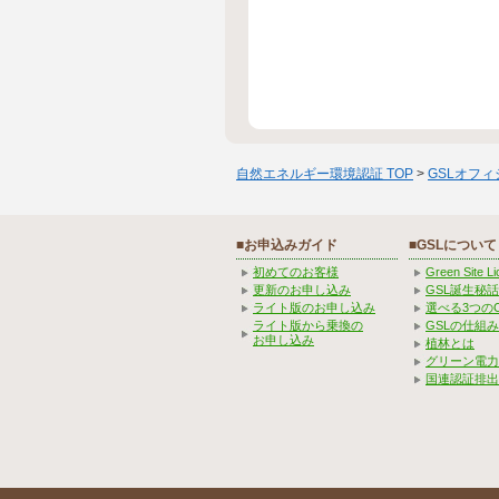
自然エネルギー環境認証 TOP
>
GSLオフ
■お申込みガイド
■GSLについて
初めてのお客様
Green Site 
更新のお申し込み
GSL誕生秘話
ライト版のお申し込み
選べる3つの
ライト版から乗換の
GSLの仕組
お申し込み
植林とは
グリーン電力
国連認証排出