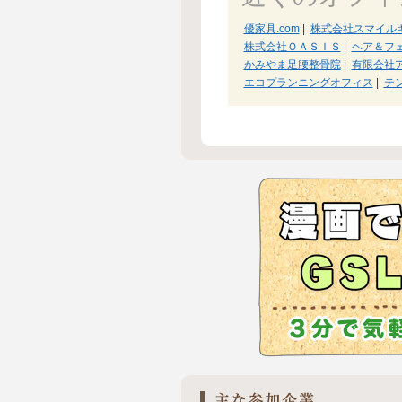
優家具.com
|
株式会社スマイル
株式会社ＯＡＳＩＳ
|
ヘア＆フ
かみやま足腰整骨院
|
有限会社
エコプランニングオフィス
|
テ