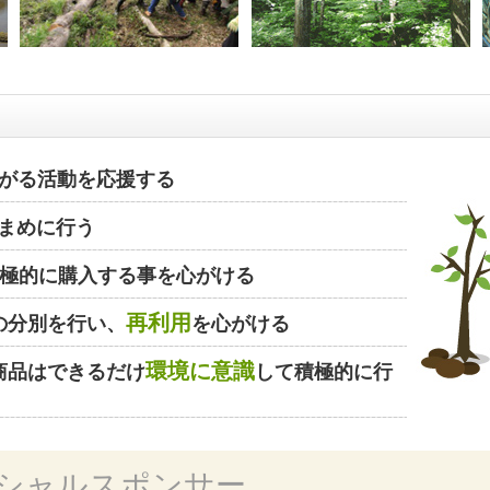
がる活動を応援する
まめに行う
極的に購入する事を心がける
再利用
の分別を行い、
を心がける
環境に意識
商品はできるだけ
して積極的に行
シャルスポンサー