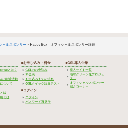
ィシャルスポンサー
> Happy Box オフィシャルスポンサー詳細
■お申し込み・料金
■GSL導入企業
Licenseとは？
GSLのお申込み
導入サイト一覧
料金表
地球グリーン化プロジェ
クト
CO2削減活動
お申込みまでの流れ
オフィシャルスポンサー
みについて
GSLクイック設置テスト
紹介コーナー
■ログイン
とは
権とは
ログイン
パスワード再発行