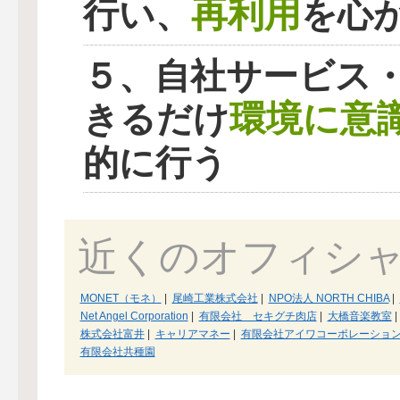
再利用
行い、
を心
５、自社サービス
環境に意
きるだけ
的に行う
近くのオフィシ
MONET（モネ）
|
尾崎工業株式会社
|
NPO法人 NORTH CHIBA
|
Net Angel Corporation
|
有限会社 セキグチ肉店
|
大橋音楽教室
|
株式会社富井
|
キャリアマネー
|
有限会社アイワコーポレーショ
有限会社共種園