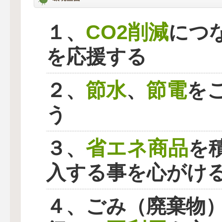
CO2削減
１、
につ
を応援する
節水
節電
２、
、
を
う
省エネ商品
３、
を
入する事を心がけ
４、ごみ（廃棄物