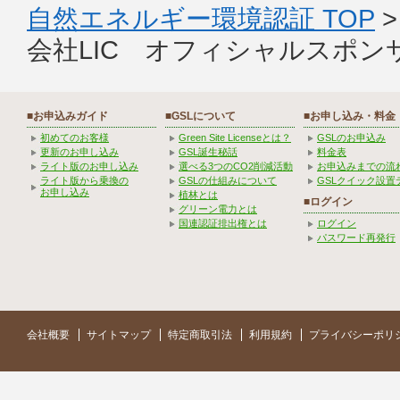
自然エネルギー環境認証 TOP
会社LIC オフィシャルスポン
■お申込みガイド
■GSLについて
■お申し込み・料金
初めてのお客様
Green Site Licenseとは？
GSLのお申込み
更新のお申し込み
GSL誕生秘話
料金表
ライト版のお申し込み
選べる3つのCO2削減活動
お申込みまでの流
ライト版から乗換の
GSLの仕組みについて
GSLクイック設置
お申し込み
植林とは
■ログイン
グリーン電力とは
国連認証排出権とは
ログイン
パスワード再発行
会社概要
サイトマップ
特定商取引法
利用規約
プライバシーポリ