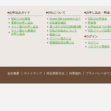
■お申込みガイド
■GSLについて
■お申し込み・料金
初めてのお客様
Green Site Licenseとは？
GSLのお申込み
更新のお申し込み
GSL誕生秘話
料金表
ライト版のお申し込み
選べる3つのCO2削減活動
お申込みまでの流
ライト版から乗換の
GSLの仕組みについて
GSLクイック設置
お申し込み
植林とは
■ログイン
グリーン電力とは
国連認証排出権とは
ログイン
パスワード再発行
会社概要
サイトマップ
特定商取引法
利用規約
プライバシーポリ