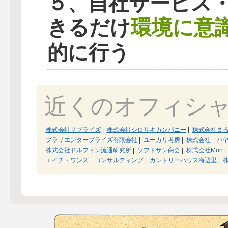
５、自社サービス
環境に意
きるだけ
的に行う
近くのオフィシ
株式会社サプライズ
|
株式会社シロサキカンパニー
|
株式会社ま
プラザエンタープライズ有限会社
|
ユーカリ考房
|
株式会社 ハ
株式会社ドルフィン流通研究所
|
ソフトサン商会
|
株式会社Mun
|
エイチ・ワンズ コンサルティング
|
カントリーハウス海辺里
|