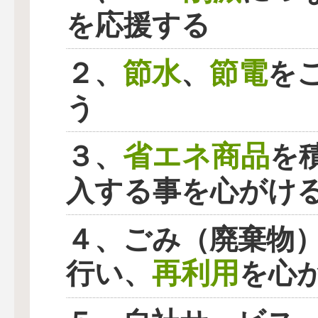
を応援する
節水
節電
２、
、
を
う
省エネ商品
３、
を
入する事を心がけ
４、ごみ（廃棄物
再利用
行い、
を心