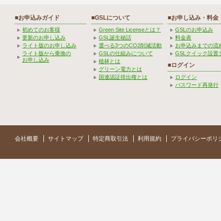
■お申込みガイド
■GSLについて
■お申し込み・料金
初めてのお客様
Green Site Licenseとは？
GSLのお申込み
更新のお申し込み
GSL誕生秘話
料金表
ライト版のお申し込み
選べる3つのCO2削減活動
お申込みまでの流
ライト版から乗換の
GSLの仕組みについて
GSLクイック設置
お申し込み
植林とは
■ログイン
グリーン電力とは
国連認証排出権とは
ログイン
パスワード再発行
会社概要
サイトマップ
特定商取引法
利用規約
プライバシーポリ