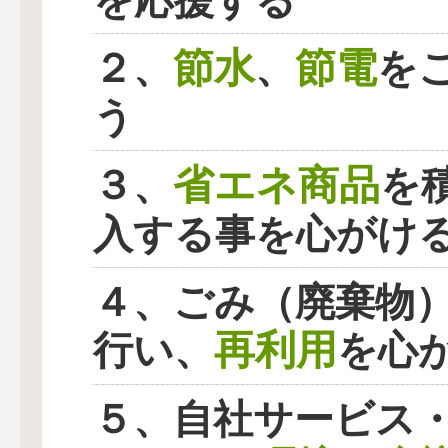
を応援する
節水
節電
２、
、
を
う
省エネ商品
３、
を
入する事を心がけ
４、ごみ（廃棄物
再利用
行い、
を心
５、自社サービス