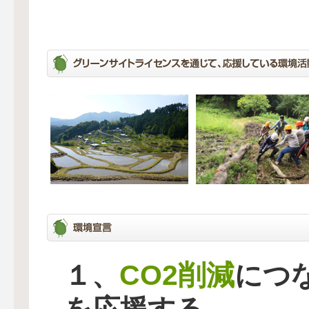
CO2削減
１、
につ