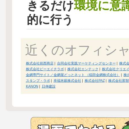
環境に意
きるだけ
的に行う
近くのオフィシ
株式会社前西商店
|
合同会社実践マーケティングセンター
|
株式
株式会社ビーエイチラボ
|
株式会社エンテック
|
株式会社クリエイ
金網専門サイト／金網屋どっとネット （稲田金網株式会社）
|
株式
スタンプ・ラボ
|
幸福米穀株式会社
|
株式会社PAZ
|
株式会社那智
KANON
|
日伸建設