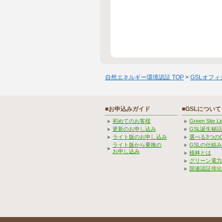
自然エネルギー環境認証 TOP
>
GSLオフ
■お申込みガイド
■GSLについて
初めてのお客様
Green Site 
更新のお申し込み
GSL誕生秘話
ライト版のお申し込み
選べる3つの
ライト版から乗換の
GSLの仕組
お申し込み
植林とは
グリーン電力
国連認証排出