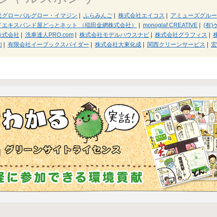
社グローバルグロー・イマジン
|
ふらみんご
|
株式会社エイコス
|
アミューズグルー
／エキスパンド屋どっとネット （稲田金網株式会社）
|
monoglaf CREATIVE
|
(有
株式会社
|
洗車達人PRO.com
|
株式会社モデルハウスナビ
|
株式会社グラフィス
|
旬
|
有限会社イーブックスパイダー
|
株式会社大東化成
|
関西クリーンサービス
|
宏