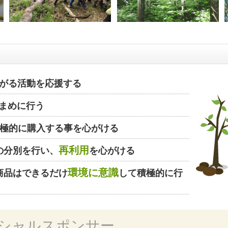
がる活動を応援する
まめに行う
極的に購入する事を心がける
再利用
の分別を行い、
を心がける
環境に意識
商品はできるだけ
して積極的に行
シャルスポンサー