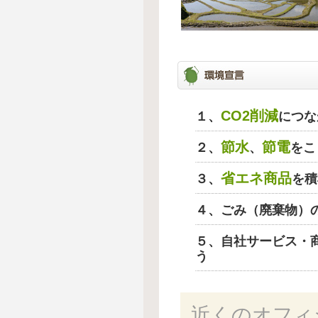
CO2削減
１、
につな
節水
節電
２、
、
をこ
省エネ商品
３、
を積
４、ごみ（廃棄物）
５、自社サービス・
う
近くのオフィ