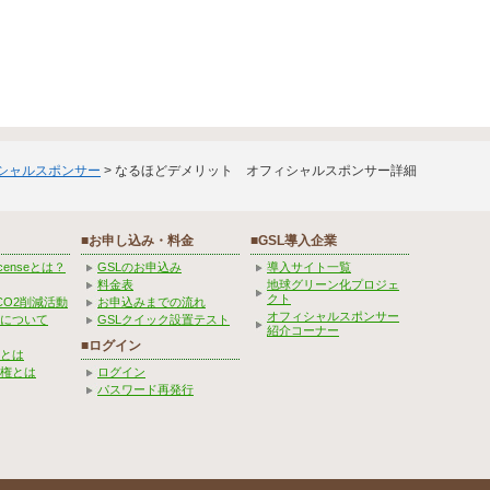
ィシャルスポンサー
> なるほどデメリット オフィシャルスポンサー詳細
■お申し込み・料金
■GSL導入企業
Licenseとは？
GSLのお申込み
導入サイト一覧
料金表
地球グリーン化プロジェ
クト
CO2削減活動
お申込みまでの流れ
オフィシャルスポンサー
みについて
GSLクイック設置テスト
紹介コーナー
■ログイン
とは
権とは
ログイン
パスワード再発行