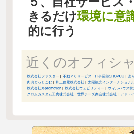
５、自社サービス
環境に意
きるだけ
的に行う
近くのオフィシ
株式会社ファスター
|
不動ＰＣサービス
|
IT事業部SHOPUU
|
楽
肉肉どっとこむ
|
和上住電株式会社
|
太陽観光インターナショナ
株式会社寿promotion
|
株式会社ウェビリティー
|
ウィルハウス株
クロムカスタム工房株式会社
|
世界チーズ商会株式会社
|
アド・