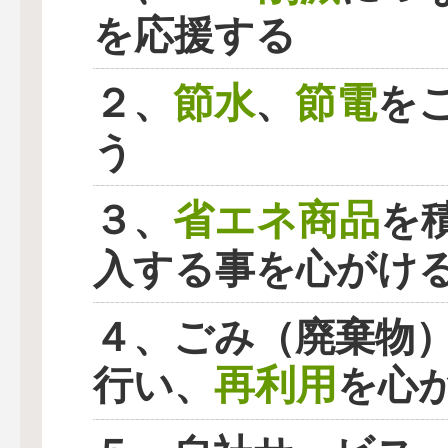
を応援する
節水
節電
２、
、
を
う
省エネ商品
３、
を
入する事を心がけ
４、ごみ（廃棄物
再利用
行い、
を心