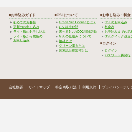
■お申込みガイド
■GSLについて
■お申し込み・料金
初めてのお客様
Green Site Licenseとは？
GSLのお申込み
更新のお申し込み
GSL誕生秘話
料金表
ライト版のお申し込み
選べる3つのCO2削減活動
お申込みまでの流
ライト版から乗換の
GSLの仕組みについて
GSLクイック設置
お申し込み
植林とは
■ログイン
グリーン電力とは
国連認証排出権とは
ログイン
パスワード再発行
会社概要
サイトマップ
特定商取引法
利用規約
プライバシーポリ