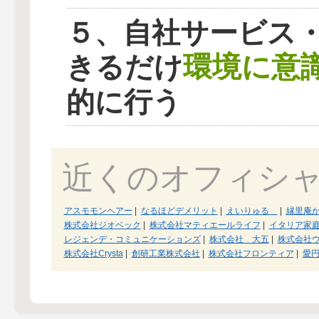
５、自社サービス
環境に意
きるだけ
的に行う
近くのオフィシ
アスモモンヘアー
|
なるほどデメリット
|
えいりゅる
|
縁里庵
株式会社ジオベック
|
株式会社マティエールライフ
|
イタリア家
レジェンデ・コミュニケーションズ
|
株式会社 大五
|
株式会社
株式会社Crysta
|
創研工業株式会社
|
株式会社フロンティア
|
愛