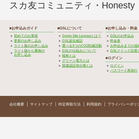
スカ友コミュニティ・Hones
■お申込みガイド
■GSLについて
■お申し込み・料金
初めてのお客様
Green Site Licenseとは？
GSLのお申込み
更新のお申し込み
GSL誕生秘話
料金表
ライト版のお申し込み
選べる3つのCO2削減活動
お申込みまでの流
ライト版から乗換の
GSLの仕組みについて
GSLクイック設置
お申し込み
植林とは
■ログイン
グリーン電力とは
国連認証排出権とは
ログイン
パスワード再発行
会社概要
サイトマップ
特定商取引法
利用規約
プライバシーポリ