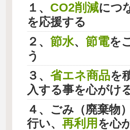
CO2削減
１、
につ
を応援する
節水
節電
２、
、
を
う
省エネ商品
３、
を
入する事を心がけ
４、ごみ（廃棄物
再利用
行い、
を心