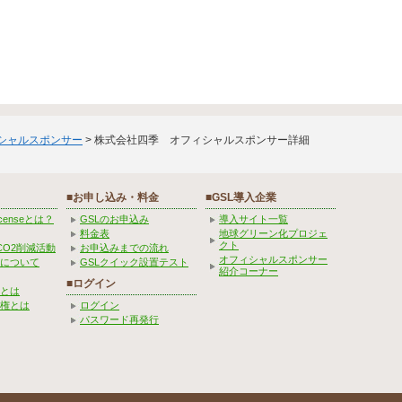
ィシャルスポンサー
> 株式会社四季 オフィシャルスポンサー詳細
■お申し込み・料金
■GSL導入企業
Licenseとは？
GSLのお申込み
導入サイト一覧
料金表
地球グリーン化プロジェ
クト
CO2削減活動
お申込みまでの流れ
オフィシャルスポンサー
みについて
GSLクイック設置テスト
紹介コーナー
■ログイン
とは
権とは
ログイン
パスワード再発行