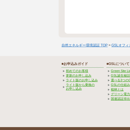
自然エネルギー環境認証 TOP
>
GSLオフ
■お申込みガイド
■GSLについて
初めてのお客様
Green Site 
更新のお申し込み
GSL誕生秘話
ライト版のお申し込み
選べる3つの
ライト版から乗換の
GSLの仕組
お申し込み
植林とは
グリーン電力
国連認証排出