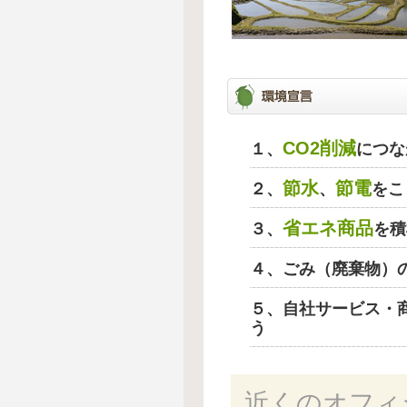
CO2削減
１、
につな
節水
節電
２、
、
をこ
省エネ商品
３、
を積
４、ごみ（廃棄物）
５、自社サービス・
う
近くのオフィ