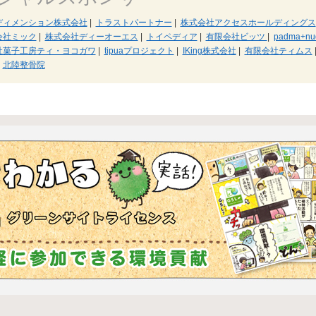
ディメンション株式会社
|
トラストパートナー
|
株式会社アクセスホールディングス
会社ミック
|
株式会社ディーオーエス
|
トイペディア
|
有限会社ビッツ
|
padma+nu
社菓子工房ティ・ヨコガワ
|
tipuaプロジェクト
|
IKing株式会社
|
有限会社ティムス
北陸整骨院