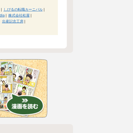
|
しびるの転職カーニバル
|
dia
|
株式会社松屋
|
|
出産記念工房
|