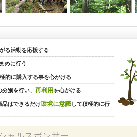
がる活動を応援する
まめに行う
極的に購入する事を心がける
再利用
の分別を行い、
を心がける
環境に意識
商品はできるだけ
して積極的に行
シャルスポンサー