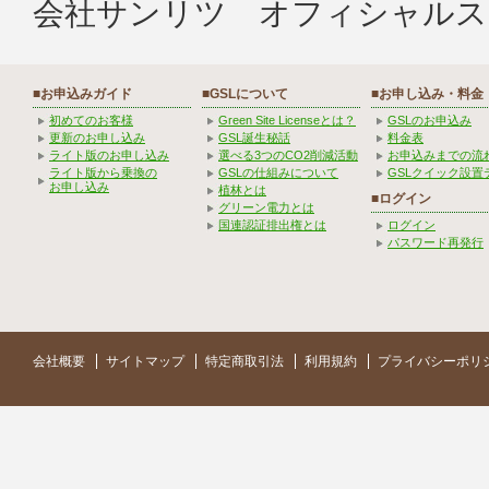
会社サンリツ オフィシャルス
■お申込みガイド
■GSLについて
■お申し込み・料金
初めてのお客様
Green Site Licenseとは？
GSLのお申込み
更新のお申し込み
GSL誕生秘話
料金表
ライト版のお申し込み
選べる3つのCO2削減活動
お申込みまでの流
ライト版から乗換の
GSLの仕組みについて
GSLクイック設置
お申し込み
植林とは
■ログイン
グリーン電力とは
国連認証排出権とは
ログイン
パスワード再発行
会社概要
サイトマップ
特定商取引法
利用規約
プライバシーポリ