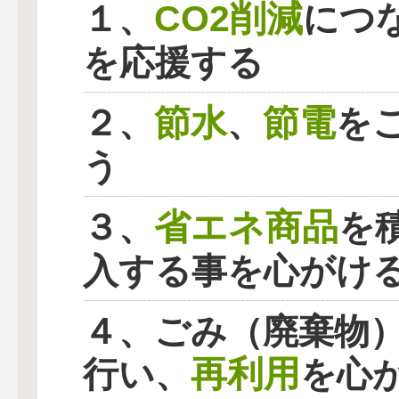
CO2削減
１、
につ
を応援する
節水
節電
２、
、
を
う
省エネ商品
３、
を
入する事を心がけ
４、ごみ（廃棄物
再利用
行い、
を心