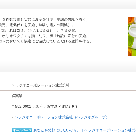
度計を複数設置し実際に温度を計測し空調の無駄を省く）、
測定、電気代）を実施し無駄な電力の削減）。
（混ぜればゴミ、分ければ資源）し、再資源化。
にポリオワクチンを贈ったり、福祉施設に寄付の実施。
方々においても快適にご遊技していただける空間を作る。
ベラジオコーポレーション株式会社
娯楽業
〒552-0001 大阪府大阪市港区波除3-9-8
ベラジオコーポレーション株式会社（ベラジオグループ）
あなたを笑顔にしたいから。｜ベラジオコーポレーション株式