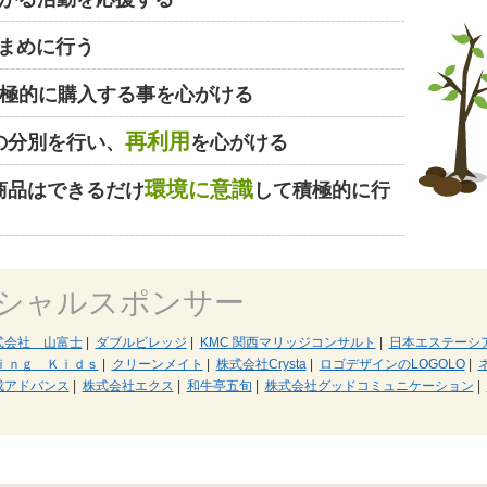
まめに行う
極的に購入する事を心がける
再利用
の分別を行い、
を心がける
環境に意識
商品はできるだけ
して積極的に行
シャルスポンサー
式会社 山富士
|
ダブルビレッジ
|
KMC 関西マリッジコンサルト
|
日本エステーシ
ｉｎｇ Ｋｉｄｓ
|
クリーンメイト
|
株式会社Crysta
|
ロゴデザインのLOGOLO
|
成アドバンス
|
株式会社エクス
|
和牛亭五旬
|
株式会社グッドコミュニケーション
|