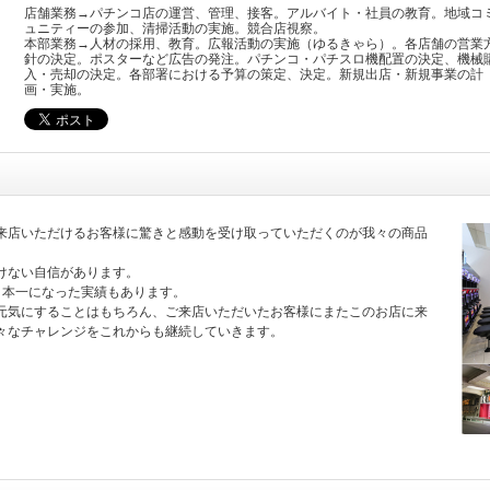
店舗業務→パチンコ店の運営、管理、接客。アルバイト・社員の教育。地域コ
ュニティーの参加、清掃活動の実施。競合店視察。
本部業務→人材の採用、教育。広報活動の実施（ゆるきゃら）。各店舗の営業
針の決定。ポスターなど広告の発注。パチンコ・パチスロ機配置の決定、機械
入・売却の決定。各部署における予算の策定、決定。新規出店・新規事業の計
画・実施。
来店いただけるお客様に驚きと感動を受け取っていただくのが我々の商品
けない自信があります。
日本一になった実績もあります。
元気にすることはもちろん、ご来店いただいたお客様にまたこのお店に来
々なチャレンジをこれからも継続していきます。