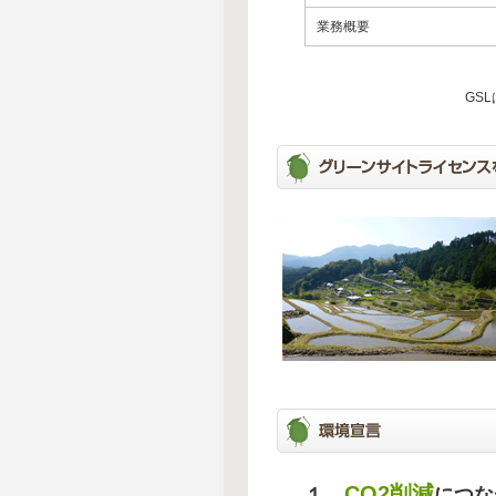
業務概要
GS
CO2削減
１、
につな