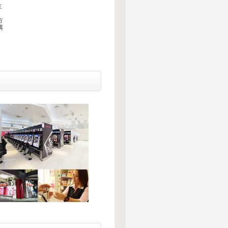
ミ
方
購