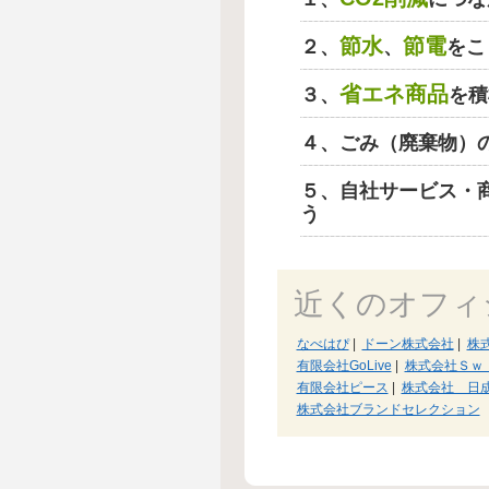
節水
節電
２、
、
をこ
省エネ商品
３、
を積
４、ごみ（廃棄物）
５、自社サービス・
う
近くのオフィ
なべはぴ
|
ドーン株式会社
|
株
有限会社GoLive
|
株式会社Ｓｗ
有限会社ピース
|
株式会社 日
株式会社ブランドセレクション