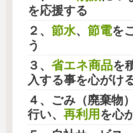
を応援する
節水
節電
２、
、
を
う
省エネ商品
３、
を
入する事を心がけ
４、ごみ（廃棄物
再利用
行い、
を心