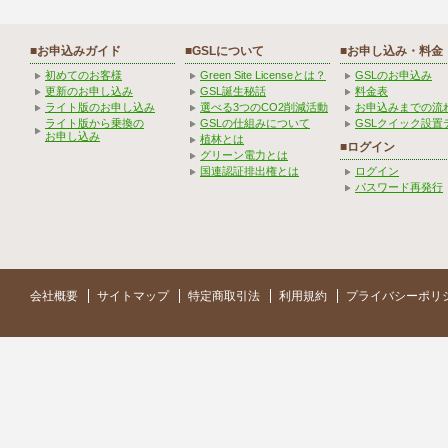
■お申込みガイド
■GSLについて
■お申し込み・料金
初めてのお客様
Green Site Licenseとは？
GSLのお申込み
更新のお申し込み
GSL誕生秘話
料金表
ライト版のお申し込み
選べる3つのCO2削減活動
お申込みまでの流
ライト版から乗換の
GSLの仕組みについて
GSLクイック設置
お申し込み
植林とは
■ログイン
グリーン電力とは
国連認証排出権とは
ログイン
パスワード再発行
会社概要
サイトマップ
特定商取引法
利用規約
プライバシーポリ