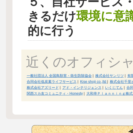
５、自社サービス
環境に意
きるだけ
的に行う
近くのオフィシ
一般社団法人 全国鳥獣害・衛生防除協会
|
株式会社サンリツ
|
有
合同会社低炭素ライフサービス
|
Kise shoji co.,ltd
|
株式会社千里
株式会社アズリード
|
アド・インテリジェンス
|
いくじてん
|
合同
関西スカ友コミュニティ・Honesty
|
大和串Ｐｌａｎｎｉｎｇ株式