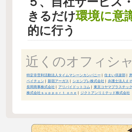
５、自社サービス
環境に意
きるだけ
的に行う
近くのオフィシ
特定非営利活動法人タイムマシーンカンパニー
|
住まい倶楽部
|
ペイチェン
|
新宿アーガス
|
シエンプレ株式会社
|
弁護士法人え
長岡商事株式会社
|
アリバイドットコム
|
東京コヤマプラスチッ
株式会社ｓｕｐｐｏｒｔ ｏｎｅ
|
ジクトアンリミテッド株式会社