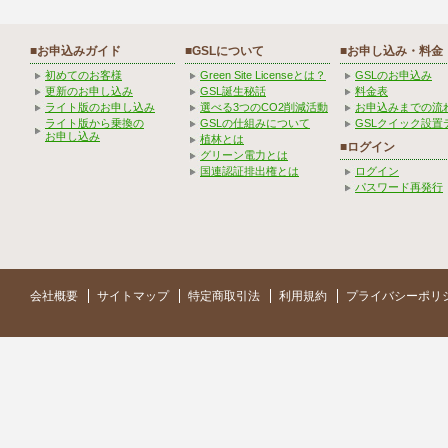
■お申込みガイド
■GSLについて
■お申し込み・料金
初めてのお客様
Green Site Licenseとは？
GSLのお申込み
更新のお申し込み
GSL誕生秘話
料金表
ライト版のお申し込み
選べる3つのCO2削減活動
お申込みまでの流
ライト版から乗換の
GSLの仕組みについて
GSLクイック設置
お申し込み
植林とは
■ログイン
グリーン電力とは
国連認証排出権とは
ログイン
パスワード再発行
会社概要
サイトマップ
特定商取引法
利用規約
プライバシーポリ