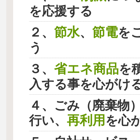
を応援する
節水
節電
２、
、
を
う
省エネ商品
３、
を
入する事を心がけ
４、ごみ（廃棄物
再利用
行い、
を心