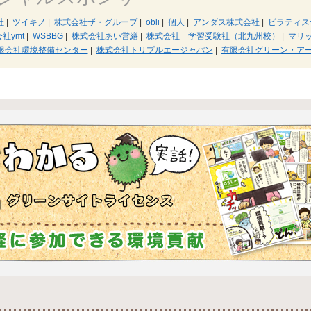
社
|
ツイキノ
|
株式会社ザ・グループ
|
obli
|
個人
|
アンダス株式会社
|
ピラティス
社ymt
|
WSBBG
|
株式会社あい営繕
|
株式会社 学習受験社（北九州校）
|
マリ
限会社環境整備センター
|
株式会社トリプルエージャパン
|
有限会社グリーン・ア