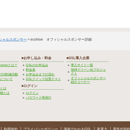
ィシャルスポンサー
> ecohive オフィシャルスポンサー詳細
■お申し込み・料金
■GSL導入企業
Licenseとは？
GSLのお申込み
導入サイト一覧
料金表
地球グリーン化プロジェ
クト
CO2削減活動
お申込みまでの流れ
オフィシャルスポンサー
みについて
GSLクイック設置テスト
紹介コーナー
■ログイン
とは
権とは
ログイン
パスワード再発行
利用規約
プライバシーポリシー
漫画でわかるGSL
新電力
電気代節