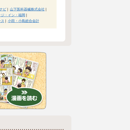
ナビ
|
山下医科器械株式会社
|
ッジ・イン・福岡
|
ース
|
小田・小島総合会計