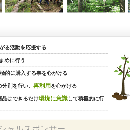
がる活動を応援する
まめに行う
極的に購入する事を心がける
再利用
の分別を行い、
を心がける
環境に意識
商品はできるだけ
して積極的に行
シャルスポンサー