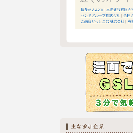
博多商人.com
|
三浦建設有限会
センドグループ株式会社
|
合同会
ご融資どっとこむ 株式会社
|
有