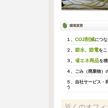
CO2削減
１、
につな
節水
節電
２、
、
をこ
省エネ商品
３、
を積
４、ごみ（廃棄物）
５、自社サービス・
う
近くのオフィ