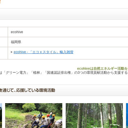
ecohive
福岡県
ecohive - 「エコ x スタイル」輸入雑貨
ecohiveは自然エネルギー活動
Lは「グリーン電力」「植林」「国連認証排出権」の3つの環境貢献活動から支援す