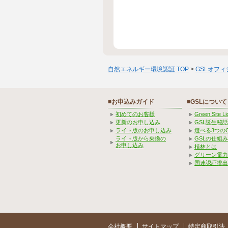
自然エネルギー環境認証 TOP
>
GSLオフ
■お申込みガイド
■GSLについて
初めてのお客様
Green Site 
更新のお申し込み
GSL誕生秘話
ライト版のお申し込み
選べる3つの
ライト版から乗換の
GSLの仕組
お申し込み
植林とは
グリーン電力
国連認証排出
会社概要
サイトマップ
特定商取引法