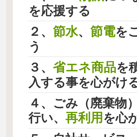
を応援する
節水
節電
２、
、
を
う
省エネ商品
３、
を
入する事を心がけ
４、ごみ（廃棄物
再利用
行い、
を心