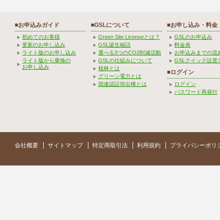
■お申込みガイド
■GSLについて
■お申し込み・料金
初めてのお客様
Green Site Licenseとは？
GSLのお申込み
更新のお申し込み
GSL誕生秘話
料金表
ライト版のお申し込み
選べる3つのCO2削減活動
お申込みまでの流
ライト版から乗換の
GSLの仕組みについて
GSLクイック設置
お申し込み
植林とは
■ログイン
グリーン電力とは
国連認証排出権とは
ログイン
パスワード再発行
会社概要
サイトマップ
特定商取引法
利用規約
プライバシーポリ