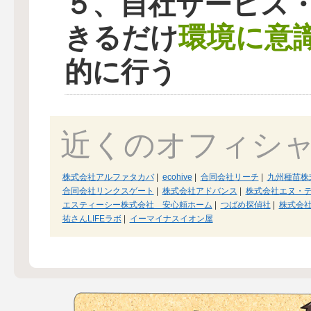
５、自社サービス
環境に意
きるだけ
的に行う
近くのオフィシ
株式会社アルファタカバ
|
ecohive
|
合同会社リーチ
|
九州種苗株
合同会社リンクスゲート
|
株式会社アドバンス
|
株式会社エヌ・
エスティーシー株式会社 安心頼ホーム
|
つばめ探偵社
|
株式会社
祐さんLIFEラボ
|
イーマイナスイオン屋