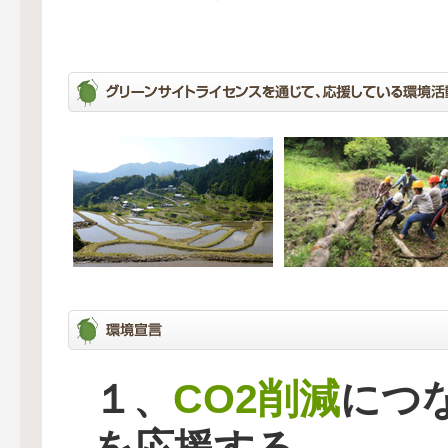
CO2削減
１、
につ