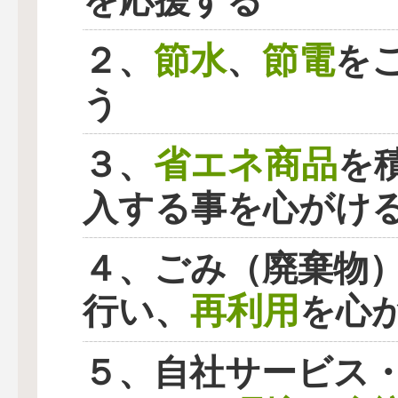
を応援する
節水
節電
２、
、
を
う
省エネ商品
３、
を
入する事を心がけ
４、ごみ（廃棄物
再利用
行い、
を心
５、自社サービス