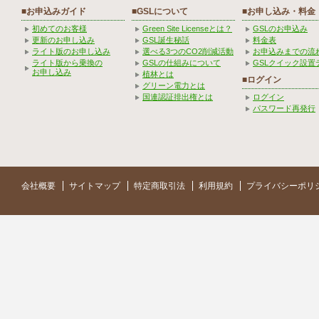
■お申込みガイド
■GSLについて
■お申し込み・料金
初めてのお客様
Green Site Licenseとは？
GSLのお申込み
更新のお申し込み
GSL誕生秘話
料金表
ライト版のお申し込み
選べる3つのCO2削減活動
お申込みまでの流
ライト版から乗換の
GSLの仕組みについて
GSLクイック設置
お申し込み
植林とは
■ログイン
グリーン電力とは
国連認証排出権とは
ログイン
パスワード再発行
会社概要
サイトマップ
特定商取引法
利用規約
プライバシーポリ