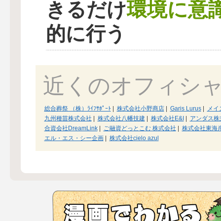
環境に意
きるだけ
的に行う
近くのオフィシ
総合葬祭 （株）ﾗｲﾌｻﾎﾟｰﾄ
|
株式会社小野商店
|
Garis Lurus
|
メイ
九州種苗株式会社
|
株式会社八幡技建
|
株式会社E&I
|
アンダス株
合資会社DreamLink
|
ご融資どっとこむ 株式会社
|
株式会社東海
エル・エス・シー企画
|
株式会社cielo azul