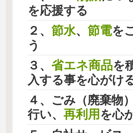
を応援する
節水
節電
２、
、
を
う
省エネ商品
３、
を
入する事を心がけ
４、ごみ（廃棄物
再利用
行い、
を心