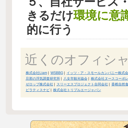
５、自社サービス
環境に意
きるだけ
的に行う
近くのオフィシ
株式会社Liam
|
WSBBG
|
イッツ・ア・スモールカンパニー株式
旦那の浮気調査研究所
|
八女市観光協会
|
株式会社ヌースコーポ
ゼロップ株式会社
|
スリーエスプロジェクト合同会社
|
香椎自然
ピラティスナビ
|
株式会社トリプルエージャパン