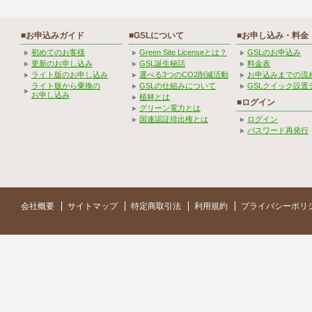
■お申込みガイド
■GSLについて
■お申し込み・料金
初めてのお客様
Green Site Licenseとは？
GSLのお申込み
更新のお申し込み
GSL誕生秘話
料金表
ライト版のお申し込み
選べる3つのCO2削減活動
お申込みまでの流
ライト版から乗換の
GSLの仕組みについて
GSLクイック設置
お申し込み
植林とは
■ログイン
グリーン電力とは
国連認証排出権とは
ログイン
パスワード再発行
会社概要
サイトマップ
特定商取引法
利用規約
プライバシーポリ