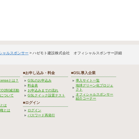
ィシャルスポンサー
> ハゼモト建設株式会社 オフィシャルスポンサー詳細
■お申し込み・料金
■GSL導入企業
Licenseとは？
GSLのお申込み
導入サイト一覧
料金表
地球グリーン化プロジェ
クト
CO2削減活動
お申込みまでの流れ
オフィシャルスポンサー
みについて
GSLクイック設置テスト
紹介コーナー
■ログイン
とは
権とは
ログイン
パスワード再発行