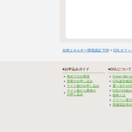
自然エネルギー環境認証 TOP
>
GSLオフ
■お申込みガイド
■GSLについて
初めてのお客様
Green Site 
更新のお申し込み
GSL誕生秘話
ライト版のお申し込み
選べる3つの
ライト版から乗換の
GSLの仕組
お申し込み
植林とは
グリーン電力
国連認証排出