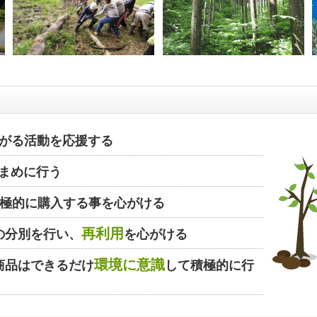
がる活動を応援する
まめに行う
極的に購入する事を心がける
再利用
の分別を行い、
を心がける
環境に意識
商品はできるだけ
して積極的に行