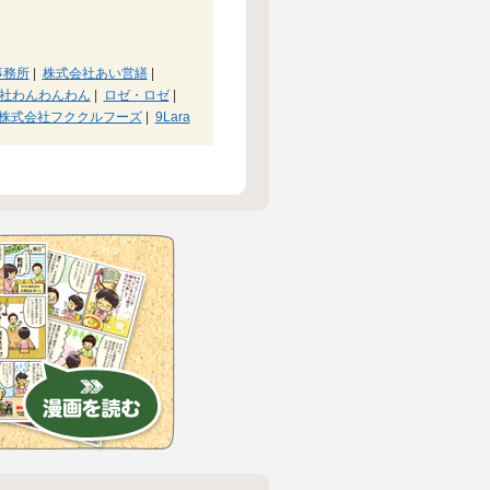
事務所
|
株式会社あい営繕
|
社わんわんわん
|
ロゼ・ロゼ
|
株式会社フククルフーズ
|
9Lara