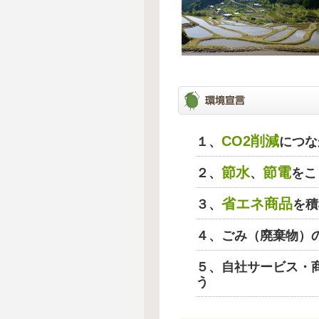
CO2削減
１、
につな
節水
節電
２、
、
をこ
省エネ商品
３、
を積
４、ごみ（廃棄物）
５、自社サービス・
う