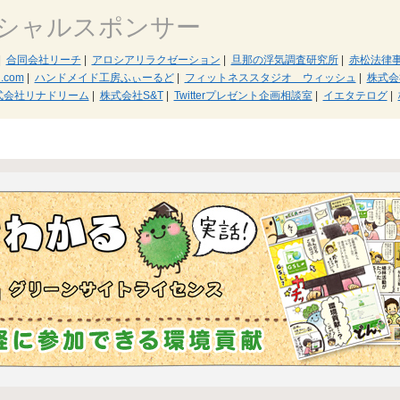
シャルスポンサー
|
合同会社リーチ
|
アロシアリラクゼーション
|
旦那の浮気調査研究所
|
赤松法律
.com
|
ハンドメイド工房ふぃーるど
|
フィットネススタジオ ウィッシュ
|
株式会
式会社リナドリーム
|
株式会社S&T
|
Twitterプレゼント企画相談室
|
イエタテログ
|