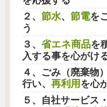
を応援する
節水
節電
２、
、
を
う
省エネ商品
３、
を
入する事を心がけ
４、ごみ（廃棄物
再利用
行い、
を心
５、自社サービス