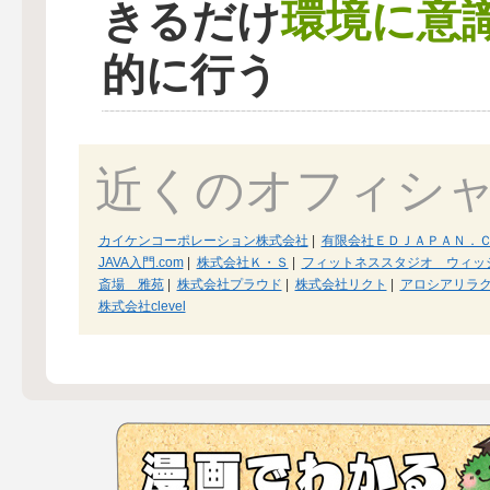
環境に意
きるだけ
的に行う
近くのオフィシ
カイケンコーポレーション株式会社
|
有限会社ＥＤＪＡＰＡＮ．
JAVA入門.com
|
株式会社Ｋ・Ｓ
|
フィットネススタジオ ウィッ
斎場 雅苑
|
株式会社プラウド
|
株式会社リクト
|
アロシアリラ
株式会社clevel