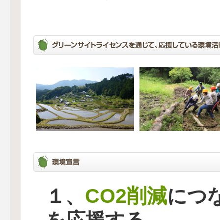
CO2削減
１、
につ