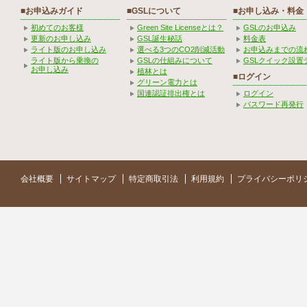
■お申込みガイド
■GSLについて
■お申し込み・料金
初めてのお客様
Green Site Licenseとは？
GSLのお申込み
更新のお申し込み
GSL誕生秘話
料金表
ライト版のお申し込み
選べる3つのCO2削減活動
お申込みまでの流
ライト版から乗換の
GSLの仕組みについて
GSLクイック設置
お申し込み
植林とは
■ログイン
グリーン電力とは
国連認証排出権とは
ログイン
パスワード再発行
会社概要
サイトマップ
特定商取引法
利用規約
プライバシーポリ