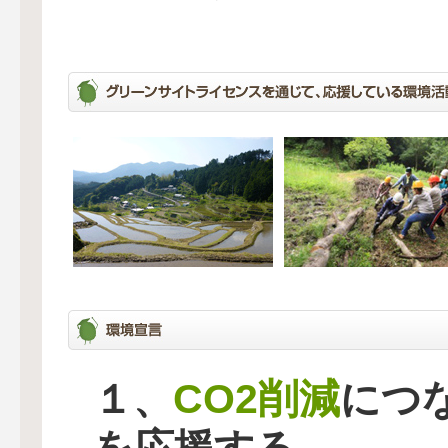
CO2削減
１、
につ