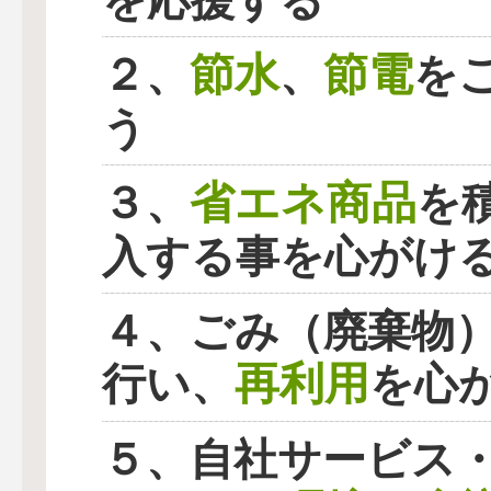
を応援する
節水
節電
２、
、
を
う
省エネ商品
３、
を
入する事を心がけ
４、ごみ（廃棄物
再利用
行い、
を心
５、自社サービス