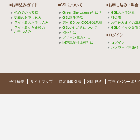
■お申込みガイド
■GSLについて
■お申し込み・料金
初めてのお客様
Green Site Licenseとは？
GSLのお申込み
更新のお申し込み
GSL誕生秘話
料金表
ライト版のお申し込み
選べる3つのCO2削減活動
お申込みまでの流
ライト版から乗換の
GSLの仕組みについて
GSLクイック設置
お申し込み
植林とは
■ログイン
グリーン電力とは
国連認証排出権とは
ログイン
パスワード再発行
会社概要
サイトマップ
特定商取引法
利用規約
プライバシーポリ