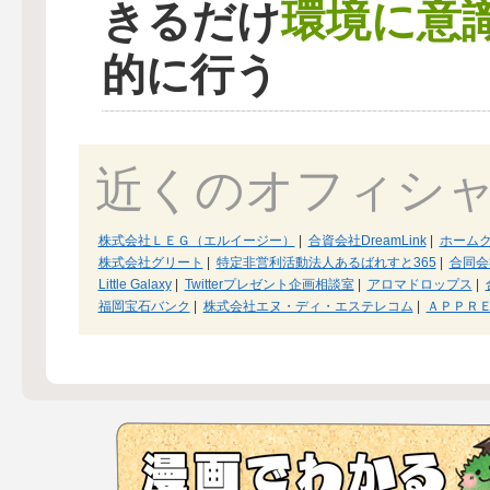
環境に意
きるだけ
的に行う
近くのオフィシ
株式会社ＬＥＧ（エルイージー）
|
合資会社DreamLink
|
ホーム
株式会社グリート
|
特定非営利活動法人あるばれすと365
|
合同会
Little Galaxy
|
Twitterプレゼント企画相談室
|
アロマドロップス
|
福岡宝石バンク
|
株式会社エヌ・ディ・エステレコム
|
ＡＰＰＲ