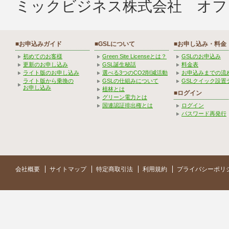
ミックビジネス株式会社 オフ
■お申込みガイド
■GSLについて
■お申し込み・料金
初めてのお客様
Green Site Licenseとは？
GSLのお申込み
更新のお申し込み
GSL誕生秘話
料金表
ライト版のお申し込み
選べる3つのCO2削減活動
お申込みまでの流
ライト版から乗換の
GSLの仕組みについて
GSLクイック設置
お申し込み
植林とは
■ログイン
グリーン電力とは
国連認証排出権とは
ログイン
パスワード再発行
会社概要
サイトマップ
特定商取引法
利用規約
プライバシーポリ