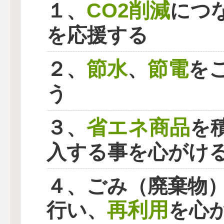
CO2削減
１、
につ
を応援する
節水
節電
２、
、
を
う
省エネ商品
３、
を
入する事を心がけ
４、ごみ（廃棄物
再利用
行い、
を心