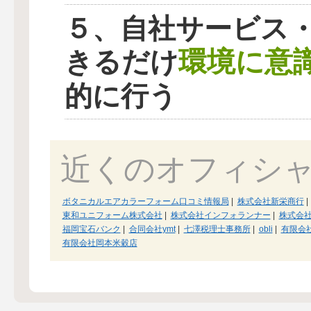
５、自社サービス
環境に意
きるだけ
的に行う
近くのオフィシ
ボタニカルエアカラーフォーム口コミ情報局
|
株式会社新栄商行
|
東和ユニフォーム株式会社
|
株式会社インフォランナー
|
株式会
福岡宝石バンク
|
合同会社ymt
|
七澤税理士事務所
|
obli
|
有限会
有限会社岡本米穀店