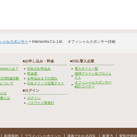
ィシャルスポンサー
> Interworks Co.,Ltd. オフィシャルスポンサー詳細
■お申し込み・料金
■GSL導入企業
Licenseとは？
GSLのお申込み
導入サイト一覧
料金表
地球グリーン化プロジェ
クト
CO2削減活動
お申込みまでの流れ
オフィシャルスポンサー
みについて
GSLクイック設置テスト
紹介コーナー
■ログイン
とは
権とは
ログイン
パスワード再発行
利用規約
プライバシーポリシー
漫画でわかるGSL
新電力
電気代節