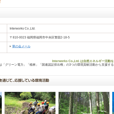
Interworks Co.,Ltd.
〒810-0023 福岡県福岡市中央区警固2-18-5
華の会メール
Interworks Co.,Ltd. は自然エネルギ
Lは「グリーン電力」「植林」「国連認証排出権」の3つの環境貢献活動から支援す