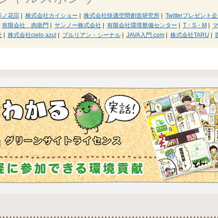
革ノ花宗
|
株式会社カイショー
|
株式会社快適空間創造研究所
|
Twitterプレゼン
有限会社 肉衛門
|
サンノー株式会社
|
有限会社環境整備センター
|
T・S・M
|
社
|
株式会社cielo azul
|
ブルリアン・シーナル
|
JAVA入門.com
|
株式会社TARU
|