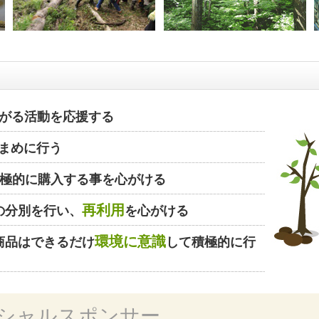
がる活動を応援する
まめに行う
極的に購入する事を心がける
再利用
の分別を行い、
を心がける
環境に意識
商品はできるだけ
して積極的に行
シャルスポンサー