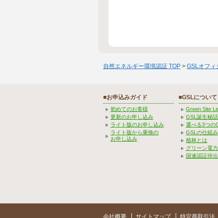
自然エネルギー環境認証 TOP
>
GSLオフ
■お申込みガイド
■GSLについて
初めてのお客様
Green Site 
更新のお申し込み
GSL誕生秘話
ライト版のお申し込み
選べる3つの
ライト版から乗換の
GSLの仕組
お申し込み
植林とは
グリーン電力
国連認証排出
会社概要
サイトマップ
特定商取引法