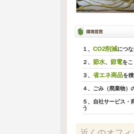
CO2削減
１、
につな
節水
節電
２、
、
をこ
省エネ商品
３、
を積
４、ごみ（廃棄物）
５、自社サービス・
う
近くのオフィ