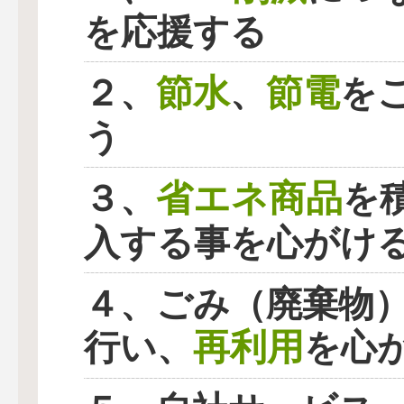
を応援する
節水
節電
２、
、
を
う
省エネ商品
３、
を
入する事を心がけ
４、ごみ（廃棄物
再利用
行い、
を心