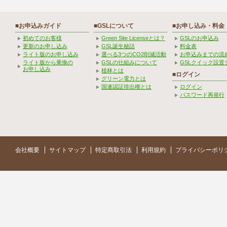
■お申込みガイド
■GSLについて
■お申し込み・料金
初めてのお客様
Green Site Licenseとは？
GSLのお申込み
更新のお申し込み
GSL誕生秘話
料金表
ライト版のお申し込み
選べる3つのCO2削減活動
お申込みまでの流
ライト版から乗換の
GSLの仕組みについて
GSLクイック設置
お申し込み
植林とは
■ログイン
グリーン電力とは
国連認証排出権とは
ログイン
パスワード再発行
会社概要
サイトマップ
特定商取引法
利用規約
プライバシーポリ