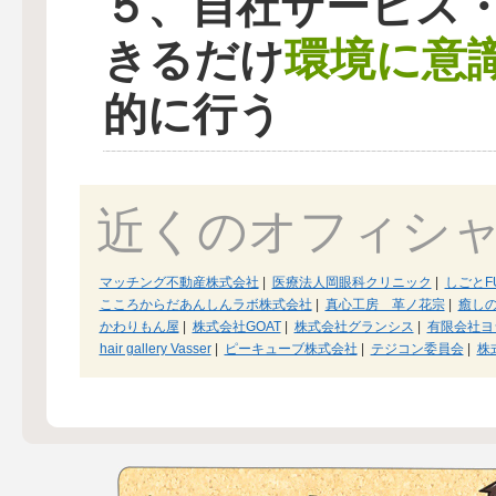
５、自社サービス
環境に意
きるだけ
的に行う
近くのオフィシ
マッチング不動産株式会社
|
医療法人岡眼科クリニック
|
しごとF
こころからだあんしんラボ株式会社
|
真心工房 革ノ花宗
|
癒し
かわりもん屋
|
株式会社GOAT
|
株式会社グランシス
|
有限会社ヨ
hair gallery Vasser
|
ピーキューブ株式会社
|
テジコン委員会
|
株