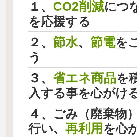
CO2削減
１、
につ
を応援する
節水
節電
２、
、
を
う
省エネ商品
３、
を
入する事を心がけ
４、ごみ（廃棄物
再利用
行い、
を心