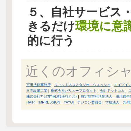
５、自社サービス
環境に意
きるだけ
的に行う
近くのオフィシ
宮田法律事務所
|
フィットネススタジオ ウィッシュ
|
エイプイ
日高設備工業
|
株式会社バリュープロダクト
|
会計ドットコム
|
株式会社ﾌﾟﾚﾐｱ門司港ﾎﾃﾙﾏﾈｼﾞﾒﾝﾄ
|
特定非営利活動法人 環境保全
HAIR IMPRESSION YAYOI
|
テジコン委員会
|
学校法人 九州