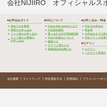
会社NIJIIRO オフィシャル
■お申込みガイド
■GSLについて
■お申し込み・料金
初めてのお客様
Green Site Licenseとは？
GSLのお申込み
更新のお申し込み
GSL誕生秘話
料金表
ライト版のお申し込み
選べる3つのCO2削減活動
お申込みまでの流
ライト版から乗換の
GSLの仕組みについて
GSLクイック設置
お申し込み
植林とは
■ログイン
グリーン電力とは
国連認証排出権とは
ログイン
パスワード再発行
会社概要
サイトマップ
特定商取引法
利用規約
プライバシーポリ