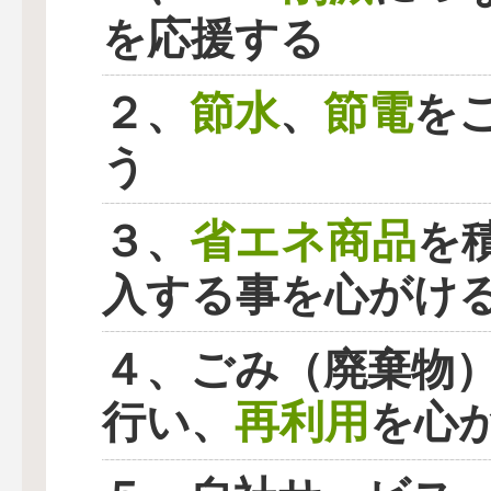
を応援する
節水
節電
２、
、
を
う
省エネ商品
３、
を
入する事を心がけ
４、ごみ（廃棄物
再利用
行い、
を心