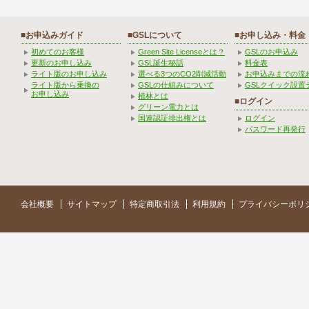
■お申込みガイド
■GSLについて
■お申し込み・料金
初めてのお客様
Green Site Licenseとは？
GSLのお申込み
更新のお申し込み
GSL誕生秘話
料金表
ライト版のお申し込み
選べる3つのCO2削減活動
お申込みまでの流
ライト版から乗換の
GSLの仕組みについて
GSLクイック設置
お申し込み
植林とは
■ログイン
グリーン電力とは
国連認証排出権とは
ログイン
パスワード再発行
会社概要
サイトマップ
特定商取引法
利用規約
プライバシーポリ