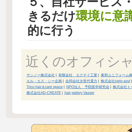
５、自社サービス
環境に意
きるだけ
的に行う
近くのオフィシ
サンノー株式会社
|
有限会社 エクテイ工業
|
東和ユニフォーム
エル・エス・シー企画
|
合同会社次世代電力
|
株式会社cielo azul
|
Trico hair＆care space
|
NPO法人 予防医学研究会
|
株式会社ト
株式会社AD-CREATE
|
hair gallery Vasser