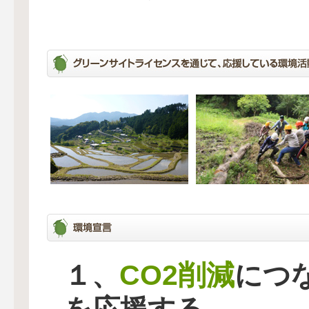
CO2削減
１、
につ