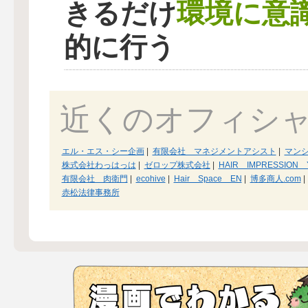
環境に意
きるだけ
的に行う
近くのオフィシ
エル・エス・シー企画
|
有限会社 マネジメントアシスト
|
マン
株式会社わっはっは
|
ゼロップ株式会社
|
HAIR IMPRESSION 
有限会社 肉衛門
|
ecohive
|
Hair Space EN
|
博多商人.com
|
赤松法律事務所