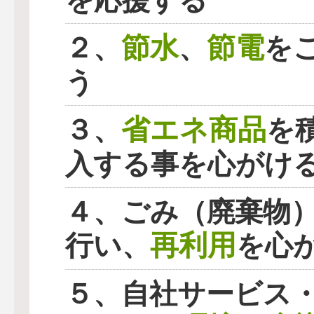
を応援する
節水
節電
２、
、
を
う
省エネ商品
３、
を
入する事を心がけ
４、ごみ（廃棄物
再利用
行い、
を心
５、自社サービス