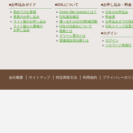
■お申込みガイド
■GSLについて
■お申し込み・料金
初めてのお客様
Green Site Licenseとは？
GSLのお申込み
更新のお申し込み
GSL誕生秘話
料金表
ライト版のお申し込み
選べる3つのCO2削減活動
お申込みまでの流
ライト版から乗換の
GSLの仕組みについて
GSLクイック設置
お申し込み
植林とは
■ログイン
グリーン電力とは
国連認証排出権とは
ログイン
パスワード再発行
会社概要
サイトマップ
特定商取引法
利用規約
プライバシーポリ